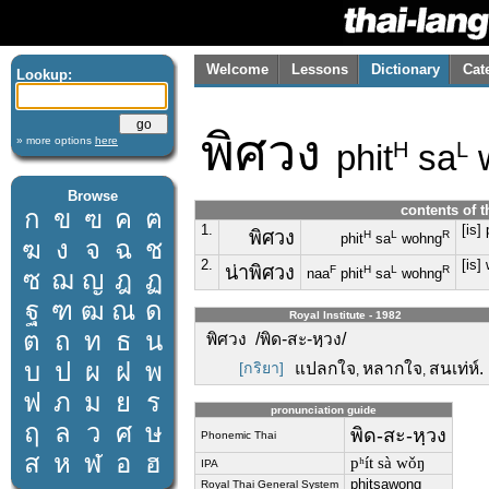
Welcome
Lessons
Dictionary
Cat
Lookup:
พิศวง
» more options
here
phit
sa
H
L
Browse
contents of t
ก
ข
ฃ
ค
ฅ
1.
[is]
พิศวง
H
L
R
phit
sa
wohng
ฆ
ง
จ
ฉ
ช
2.
[is]
น่าพิศวง
F
H
L
R
ซ
ฌ
ญ
ฎ
ฏ
naa
phit
sa
wohng
ฐ
ฑ
ฒ
ณ
ด
Royal Institute - 1982
ต
ถ
ท
ธ
น
พิศวง /พิด-สะ-หฺวง/
บ
ป
ผ
ฝ
พ
[กริยา]
แปลกใจ
หลากใจ
สนเท่ห์.
,
,
ฟ
ภ
ม
ย
ร
pronunciation guide
ฤ
ล
ว
ศ
ษ
พิด-สะ-หฺวง
Phonemic Thai
ส
ห
ฬ
อ
ฮ
pʰít sà wǒŋ
IPA
phitsawong
Royal Thai General System