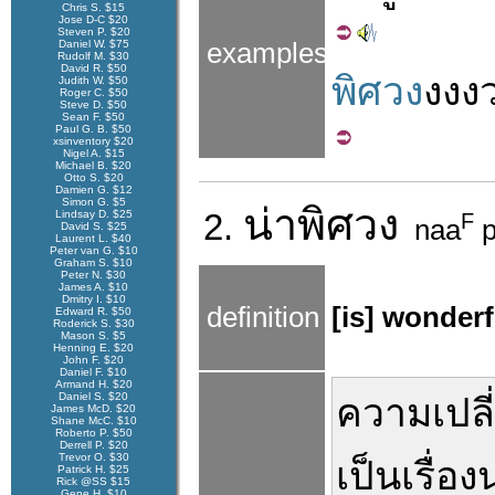
Chris S. $15
Jose D-C $20
Steven P. $20
Daniel W. $75
examples
Rudolf M. $30
David R. $50
พิศวง
งง
ง
Judith W. $50
Roger C. $50
Steve D. $50
Sean F. $50
Paul G. B. $50
xsinventory $20
Nigel A. $15
Michael B. $20
Otto S. $20
Damien G. $12
Simon G. $5
น่า
พิศวง
Lindsay D. $25
2.
F
naa
p
David S. $25
Laurent L. $40
Peter van G. $10
Graham S. $10
Peter N. $30
James A. $10
Dmitry I. $10
definition
[is] wonderf
Edward R. $50
Roderick S. $30
Mason S. $5
Henning E. $20
John F. $20
Daniel F. $10
Armand H. $20
Daniel S. $20
ความเปล
James McD. $20
Shane McC. $10
Roberto P. $50
Derrell P. $20
Trevor O. $30
เป็นเรื่อง
น
Patrick H. $25
Rick @SS $15
Gene H. $10