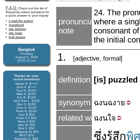
F.A.Q.
Check out the list of
24. The pronu
frequently asked questions for
a quick answer to your inquiry
pronunciation
where a singl
e-mail the author
guestbook
note
consonant of
site settings
site news
bulk lookup
the initial co
Bangkok
1.
Thursday
[adjective, formal]
August 6, 2026
10:55:22 pm
Thanks for your
definition
[is] puzzled
recent donations!
Narisa N. $+++!
John A. $+++!
Paul S. $100!
Mike A. $100!
Eric B. $100!
synonym
ฉงน
ฉงาย
John Karl L. $100!
Don S. $100!
John S. $100!
Peter B. $100!
Ingo B $50
related word
ฉงน
ใจ
Peter d C $50
Hans G $50
Alan M. $50
Rod S. $50
Wolfgang W. $50
ซึ่ง
รู้สึก
พิ
Bill O. $70
Ravinder S. $20