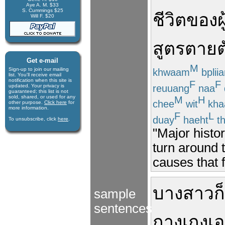
Aye A. M. $33
S. Cummings $25
ชีวิต
ของ
ผ
Will F. $20
สูตร
ตายต
Get e-mail
M
Sign-up to join our mail­ing
khwaam
bplii
list. You'll receive e­mail
notification when this site is
F
F
reuuang
naa
updated. Your privacy is
guaran­teed; this list is not
sold, shared, or used for any
M
H
chee
wit
kha
other purpose.
Click here
for
more infor­mation.
F
L
duay
haeht
t
To unsubscribe, click
here
.
"Major histor
turn around 
causes that f
บาง
สาว
ก็
sample
sentences
กางเกง
เ