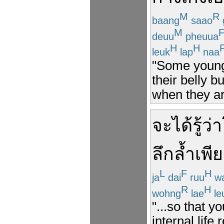
M
R
baang
saao
M
deuu
pheuua
H
H
leuk
lap
naa
"Some young 
their belly b
when they ar
จะได้
รู้ว่า
ลึกล้ำ
เพี
L
F
H
ja
dai
ruu
w
R
H
wohng
lae
le
"...so that 
internal life r