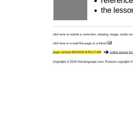
referenc
the lesso
click here to submit a correction, drawing, image, audio re
click here to e-mail this page to a friend
page cached 8/6/2026 8:55:17 AM
online source for
Copyright © 2026 thai-language.com. Portions copyright © 