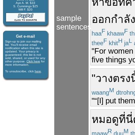
ห้า
ข้อ
ที่
ค
Aye A. M. $33
S. Cummings $25
Will F. $20
ออกกำลั
sample
sentences
F
F
haa
khaaw
th
Get e-mail
F
H
L
thee
khit
ja
Sign-up to join our mail­ing
list. You'll receive e­mail
notification when this site is
"For women c
updated. Your privacy is
guaran­teed; this list is not
five things y
sold, shared, or used for any
other purpose.
Click here
for
more infor­mation.
To unsubscribe, click
here
.
"
วาง
ตรงนี
M
waang
dtrohn
"“[I] put the
หมอดู
ที่นี่
R
M
maaw
duu
t