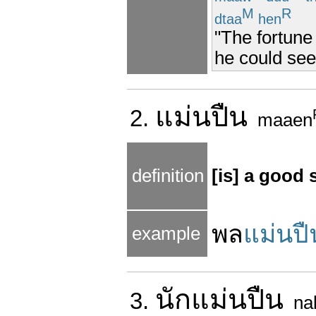
M
R
dtaa
hen
"The fortune 
he could see 
แม่น
ปืน
2.
maaen
definition
[is] a good 
พล
แม่นปื
example
นัก
แม่น
ปืน
3.
na