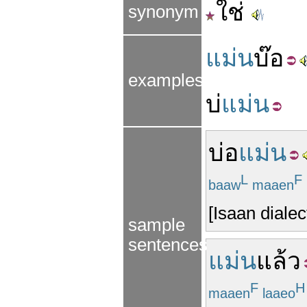
ใช่
synonym
แม่น
บ๊อ
examples
บ่
แม่น
บ่อ
แม่น
L
F
baaw
maaen
[Isaan dialec
sample
sentences
แม่น
แล้ว
F
H
maaen
laaeo