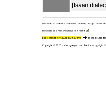
[Isaan dialec
click here to submit a correction, drawing, image, audio re
click here to e-mail this page to a friend
page cached 8/5/2026 6:38:27 PM
online source fo
Copyright © 2026 thai-language.com. Portions copyright © 