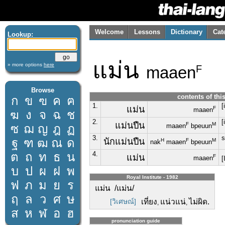
Welcome
Lessons
Dictionary
Cat
Lookup:
แม่น
» more options
here
maaen
F
Browse
contents of thi
ก
ข
ฃ
ค
ฅ
1.
[
แม่น
F
maaen
ฆ
ง
จ
ฉ
ช
2.
[
แม่นปืน
F
M
ซ
ฌ
ญ
ฎ
ฏ
maaen
bpeuun
3.
s
ฐ
ฑ
ฒ
ณ
ด
นักแม่นปืน
H
F
M
nak
maaen
bpeuun
ต
ถ
ท
ธ
น
4.
แม่น
F
maaen
[
บ
ป
ผ
ฝ
พ
Royal Institute - 1982
ฟ
ภ
ม
ย
ร
แม่น /แม่น/
ฤ
ล
ว
ศ
ษ
[วิเศษณ์]
เที่ยง
แน่วแน่
ไม่ผิด.
,
,
ส
ห
ฬ
อ
ฮ
pronunciation guide