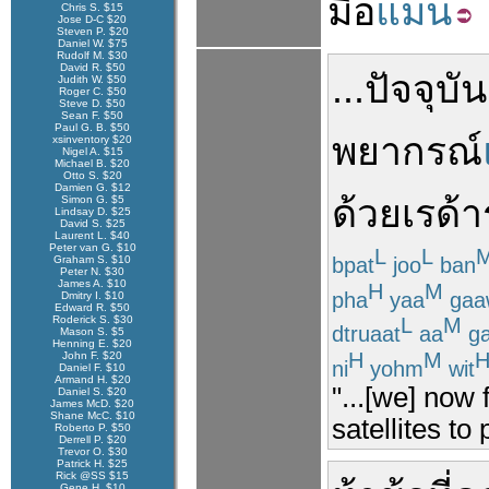
มือ
แม่น
Chris S. $15
Jose D-C $20
Steven P. $20
Daniel W. $75
Rudolf M. $30
David R. $50
...
ปัจจุบัน
Judith W. $50
Roger C. $50
Steve D. $50
Sean F. $50
Paul G. B. $50
พยากรณ์
xsinventory $20
Nigel A. $15
Michael B. $20
Otto S. $20
Damien G. $12
ด้วย
เรด้าร
Simon G. $5
Lindsay D. $25
David S. $25
Laurent L. $40
Peter van G. $10
L
L
bpat
joo
ban
Graham S. $10
Peter N. $30
James A. $10
H
M
pha
yaa
gaa
Dmitry I. $10
Edward R. $50
Roderick S. $30
L
M
dtruaat
aa
ga
Mason S. $5
Henning E. $20
H
M
John F. $20
ni
yohm
wit
Daniel F. $10
Armand H. $20
"...[we] now
Daniel S. $20
James McD. $20
Shane McC. $10
satellites to
Roberto P. $50
Derrell P. $20
Trevor O. $30
Patrick H. $25
Rick @SS $15
Gene H. $10