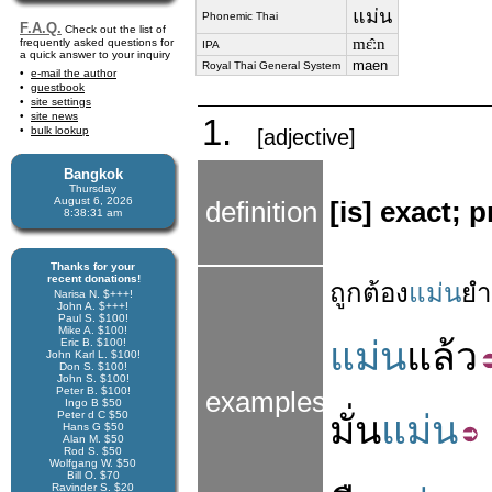
แม่น
Phonemic Thai
F.A.Q.
Check out the list of
mɛ̂ːn
frequently asked questions for
IPA
a quick answer to your inquiry
maen
Royal Thai General System
e-mail the author
guestbook
site settings
site news
1.
bulk lookup
[adjective]
Bangkok
Thursday
August 6, 2026
definition
[is] exact; 
8:38:32 am
Thanks for your
recent donations!
ถูกต้อง
แม่น
ยำ
Narisa N. $+++!
John A. $+++!
Paul S. $100!
Mike A. $100!
แม่น
แล้ว
Eric B. $100!
John Karl L. $100!
Don S. $100!
John S. $100!
Peter B. $100!
examples
Ingo B $50
Peter d C $50
มั่น
แม่น
Hans G $50
Alan M. $50
Rod S. $50
Wolfgang W. $50
Bill O. $70
Ravinder S. $20