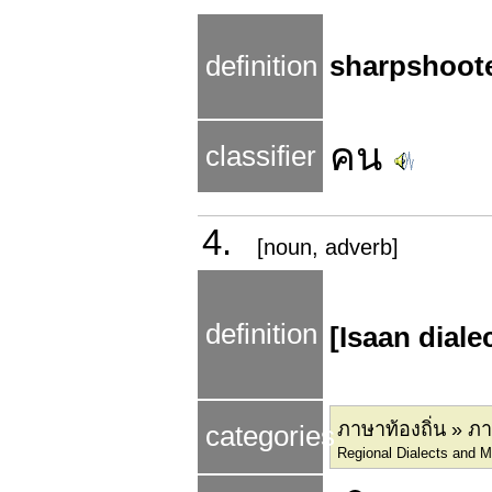
definition
sharpshoot
คน
classifier
4.
[noun, adverb]
definition
[Isaan diale
ภาษาท้องถิ่น » ภ
categories
Regional Dialects and M