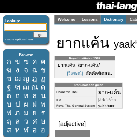
Welcome
Lessons
Dictionary
Cat
Lookup:
ยากแค้น
» more options
here
yaak
Browse
Royal Institute - 1982
ก
ข
ฃ
ค
ฅ
ยากแค้น /ยาก-แค้น/
ฆ
ง
จ
ฉ
ช
[วิเศษณ์]
อัตคัดขัดสน.
ซ
ฌ
ญ
ฎ
ฏ
ฐ
ฑ
ฒ
ณ
ด
pronunciation guide
ยาก-แค้น
Phonemic Thai
ต
ถ
ท
ธ
น
jâːk kʰɛ́ːn
IPA
บ
ป
ผ
ฝ
พ
yakkhaen
Royal Thai General System
ฟ
ภ
ม
ย
ร
ฤ
ล
ว
ศ
ษ
[adjective]
ส
ห
ฬ
อ
ฮ