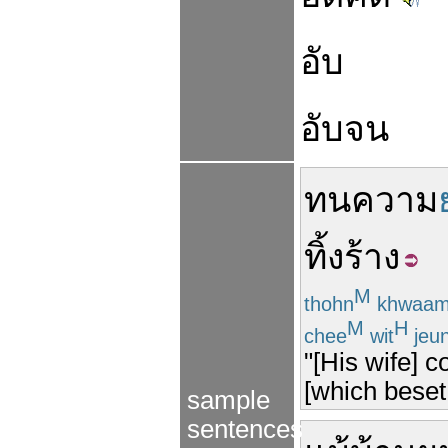
อับ
อับจน
ทน
ความ
ทิ้ง
ร้าง
M
thohn
khwaa
M
H
chee
wit
jeu
"[His wife] c
[which beset
sample
sentences