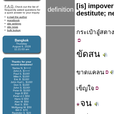
[is] impove
F.A.Q.
Check out the list of
definition
frequently asked questions for
destitute; n
a quick answer to your inquiry
e-mail the author
guestbook
site settings
site news
กระเป๋า
อู๋
สตาง
bulk lookup
Bangkok
Thursday
August 6, 2026
11:21:04 am
ขัดสน
Thanks for your
recent donations!
Narisa N. $+++!
ขาด
แคลน
John A. $+++!
Paul S. $100!
Mike A. $100!
Eric B. $100!
John Karl L. $100!
Don S. $100!
เข็ญ
ใจ
John S. $100!
Peter B. $100!
Ingo B $50
Peter d C $50
Hans G $50
จน
Alan M. $50
Rod S. $50
Wolfgang W. $50
Bill O. $70
Ravinder S. $20