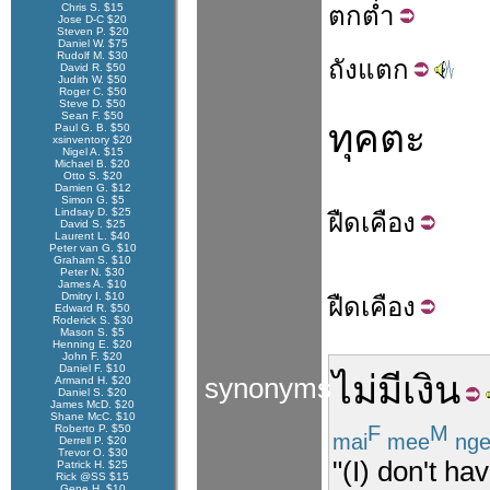
Chris S. $15
ตก
ต่ำ
Jose D-C $20
Steven P. $20
Daniel W. $75
Rudolf M. $30
ถัง
แตก
David R. $50
Judith W. $50
Roger C. $50
Steve D. $50
Sean F. $50
ทุคตะ
Paul G. B. $50
xsinventory $20
Nigel A. $15
Michael B. $20
Otto S. $20
Damien G. $12
Simon G. $5
Lindsay D. $25
ฝืด
เคือง
David S. $25
Laurent L. $40
Peter van G. $10
Graham S. $10
Peter N. $30
James A. $10
Dmitry I. $10
ฝืด
เคือง
Edward R. $50
Roderick S. $30
Mason S. $5
Henning E. $20
John F. $20
Daniel F. $10
ไม่มี
เงิน
synonyms
Armand H. $20
Daniel S. $20
James McD. $20
Shane McC. $10
F
M
Roberto P. $50
mai
mee
nge
Derrell P. $20
Trevor O. $30
"(I) don't h
Patrick H. $25
Rick @SS $15
Gene H. $10