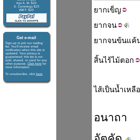
Aye A. M. $33
S. Cummings $25
ยาก
เข็ญ
Will F. $20
ยาก
จน
Get e-mail
ยากจน
ข้นแค้
Sign-up to join our mail­ing
list. You'll receive e­mail
notification when this site is
updated. Your privacy is
guaran­teed; this list is not
สิ้น
ไร้
ไม้
ตอก
sold, shared, or used for any
other purpose.
Click here
for
more infor­mation.
To unsubscribe, click
here
.
ไส้
เป็น
น้ำ
เหลื
อนาถา
อัตคัด