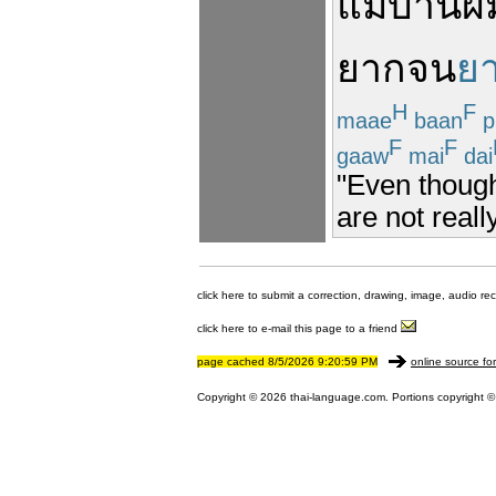
แม้
บ้านผ
ยากจน
ย
H
F
maae
baan
p
F
F
gaaw
mai
dai
"Even thoug
are not really
click here to submit a correction, drawing, image, audio re
click here to e-mail this page to a friend
page cached 8/5/2026 9:20:59 PM
online source fo
Copyright © 2026 thai-language.com. Portions copyright © 