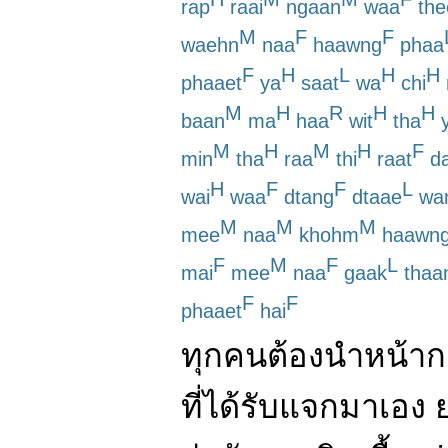
rap
raai
ngaan
waa
the
M
F
F
waehn
naa
haawng
phaa
F
H
L
H
H
phaaet
ya
saat
wa
chi
M
H
R
H
H
baan
ma
haa
wit
tha
y
M
H
M
H
F
min
tha
raa
thi
raat
da
H
F
F
L
wai
waa
dtang
dtaae
wa
M
M
M
mee
naa
khohm
haawn
F
M
F
L
mai
mee
naa
gaak
thaa
F
F
phaaet
hai
ทุกคน
ต้อง
นำ
หน้า
ที่
ได้รับ
แจก
มา
เอง