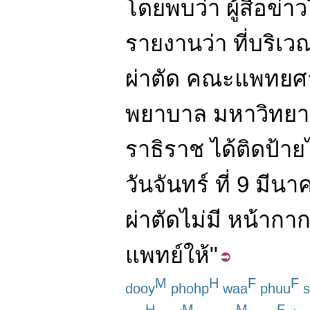
โดย
พบ
ว่า
ผู้สื่อข่าว
รายงาน
ว่า
ที่
บริเว
ผ่าตัด
คณะ
แพทยศ
พยาบาล
มหาวิทยา
ราธิราช
ได้
ติดป้าย
วันจันทร์
ที่
9
มีนา
ผ่าตัด
ไม่มี
หน้ากา
แพทย์
ให้
"
M
H
F
F
dooy
phohp
waa
phuu
s
H
M
M
F