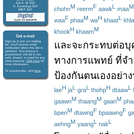
Aye A. M. $33
M
F
L
M
S. Cummings $25
chohn
reerm
aawk
maa
Will F. $20
F
M
H
L
waa
phaa
wa
khaat
khl
H
M
khook
khaam
Get e-mail
และ
จะ
กระทบ
ต่อ
บ
Sign-up to join our mail­ing
list. You'll receive e­mail
notification when this site is
updated. Your privacy is
guaran­teed; this list is not
ทางการแพทย์
ที่
จำ
sold, shared, or used for any
other purpose.
Click here
for
more infor­mation.
To unsubscribe, click
here
.
ป้องกันตนเอง
อย่าง
H
L
L
H
L
lae
ja
gra
thohp
dtaaw
M
M
M
gaawn
thaang
gaan
pha
M
F
F
bpen
dtawng
bpaawng
ga
M
L
L
aehng
yaang
nak