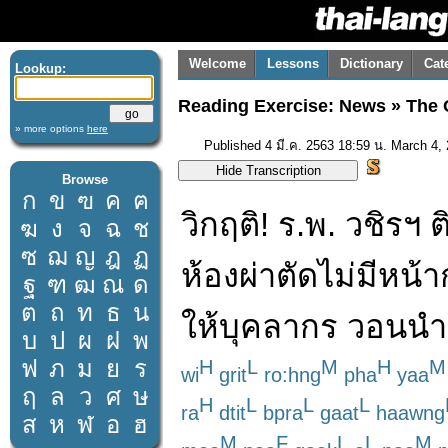
Welcome
Lessons
Dictionary
Cat
Lookup:
Reading Exercise: News » The
» more options
here
Published 4 มี.ค. 2563 18:59 น. March 4,
Browse
ก
ข
ฃ
ค
ฅ
วิกฤติ
!
ร.พ.
วชิรฯ
ต
ฆ
ง
จ
ฉ
ช
ซ
ฌ
ญ
ฎ
ฏ
ห้องผ่าตัด
ไม่มี
หน้า
ฐ
ฑ
ฒ
ณ
ด
ต
ถ
ท
ธ
น
ให้
บุคลากร
วอน
นำ
บ
ป
ผ
ฝ
พ
ฟ
ภ
ม
ย
ร
H
L
M
H
M
wi
grit
ro:hng
pha
yaa
ฤ
ล
ว
ศ
ษ
H
L
L
L
ra
dtit
bpra
gaat
haawng
ส
ห
ฬ
อ
ฮ
M
F
L
L
M