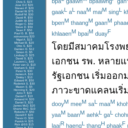
bpa
gaawn
bpaawng
gan
Chris S. $15
Jose D-C $20
Steven P. $20
L
L
M
M
L
gaak
a
naa
mai
sing
k
Daniel W. $75
Rudolf M. $30
David R. $50
M
M
M
Judith W. $50
bpen
thaang
gaan
phaa
Roger C. $50
Steve D. $50
M
M
F
Sean F. $50
khlaaen
bpai
duay
Paul G. B. $50
xsinventory $20
Nigel A. $15
โดย
มี
สมาคมโรงพ
Michael B. $20
Otto S. $20
Damien G. $12
Simon G. $5
Lindsay D. $25
เอกชน
รพ.
หลาย
แ
David S. $25
Laurent L. $40
Peter van G. $10
Graham S. $10
Peter N. $30
รัฐ
เอกชน
เริ่ม
ออก
James A. $10
Dmitry I. $10
Edward R. $50
Roderick S. $30
ภาวะ
ขาดแคลน
เริ่
Mason S. $5
Henning E. $20
John F. $20
Daniel F. $10
Armand H. $20
M
M
L
M
dooy
mee
sa
maa
kho
Daniel S. $20
James McD. $20
Shane McC. $10
M
M
L
L
Roberto P. $50
yaa
baan
aehk
ga
choh
Derrell P. $20
Trevor O. $30
Patrick H. $25
R
L
H
F
laai
haeng
thang
phaak
Rick @SS $15
Gene H. $10