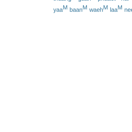
M
M
M
M
yaa
baan
waeh
laa
ne