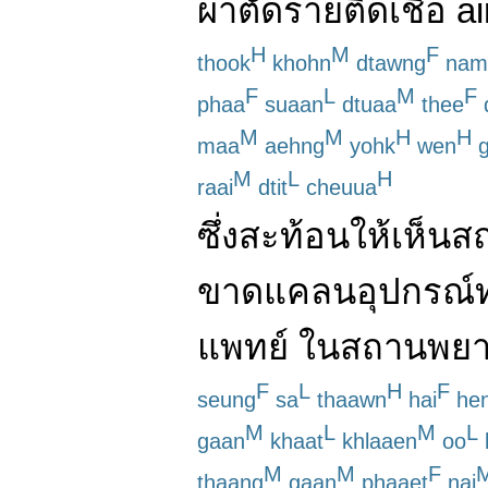
ผ่าตัด
ราย
ติดเชื้อ
a
H
M
F
thook
khohn
dtawng
nam
F
L
M
F
phaa
suaan
dtuaa
thee
M
M
H
H
maa
aehng
yohk
wen
g
M
L
H
raai
dtit
cheuua
ซึ่ง
สะท้อน
ให้เห็น
ส
ขาดแคลน
อุปกรณ์
แพทย์
ใน
สถานพย
F
L
H
F
seung
sa
thaawn
hai
he
M
L
M
L
gaan
khaat
khlaaen
oo
M
M
F
thaang
gaan
phaaet
nai