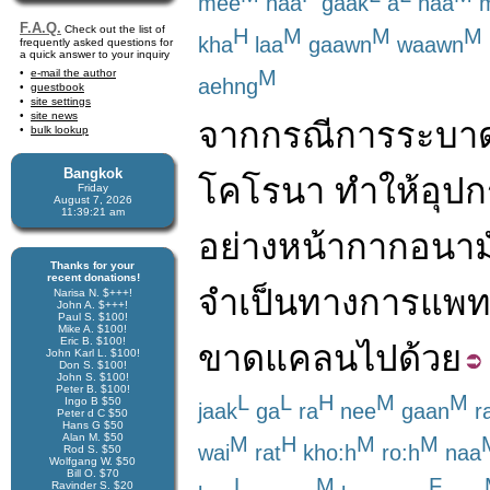
mee
naa
gaak
a
naa
m
F.A.Q.
Check out the list of
H
M
M
M
kha
laa
gaawn
waawn
frequently asked questions for
a quick answer to your inquiry
M
e-mail the author
aehng
guestbook
site settings
site news
จาก
กรณี
การระบา
bulk lookup
Bangkok
โคโรนา
ทำให้
อุปก
Friday
August 7, 2026
11:39:22 am
อย่าง
หน้ากากอนาม
Thanks for your
recent donations!
จำเป็น
ทางการแพท
Narisa N. $+++!
John A. $+++!
Paul S. $100!
Mike A. $100!
Eric B. $100!
ขาดแคลน
ไปด้วย
John Karl L. $100!
Don S. $100!
John S. $100!
Peter B. $100!
L
L
H
M
M
Ingo B $50
jaak
ga
ra
nee
gaan
r
Peter d C $50
Hans G $50
Alan M. $50
M
H
M
M
wai
rat
kho:h
ro:h
naa
Rod S. $50
Wolfgang W. $50
Bill O. $70
L
M
F
Ravinder S. $20