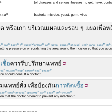
L
[of diseases and serious ilnesses] to get, have, contr
H
bacteria; microbe; yeast; germ; virus
euua
กด
หรือ
เกา
บริเวณ
แผล
และ
รอบ
ๆ
แผล
เพื่อ
หล
R
M
M
H
M
R
H
F
R
F
L
F
M
L
u
gao
baaw
ri
waehn
phlaae
lae
raawp
phlaae
pheuua
leek
liiang
gaan
dtit
utting pressure on or scratching the area around the incision so that you avoid 
ชื้อ
ควร
รีบ
ปรึกษา
แพทย์
H
M
F
L
R
F
uua
khuaan
reep
bpreuk
saa
phaaet
 you should consult a doctor."
าม
แพทย์
สั่ง
เพื่อ
ป้องกัน
การติดเชื้อ
F
L
F
F
M
M
L
H
aaet
sang
pheuua
bpaawng
gan
gaan
dtit
cheuua
on that the doctor ordered to prevent any infection."
cording, or comment for this page