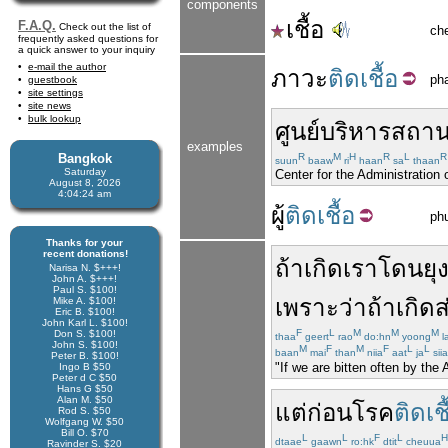
components
เชื้อ
F.A.Q.
Check out the list of
ch
frequently asked questions for
a quick answer to your inquiry
e-mail the author
ภาวะ
ติดเชื้อ
ph
guestbook
site settings
site news
bulk lookup
ศูนย์
บริหาร
สถาน
examples
Bangkok
R
M
H
R
L
R
suun
baaw
ri
haan
sa
thaan
Saturday
Center for the Administratio
August 8, 2026
4:04:25 am
ผู้
ติดเชื้อ
ph
Thanks for your
recent donations!
ถ้า
เกิด
เรา
โดน
ยุ
Narisa N. $+++!
John A. $+++!
Paul S. $100!
เพราะว่า
ถ้า
เกิด
ส
Mike A. $100!
Eric B. $100!
John Karl L. $100!
F
L
M
M
M
Don S. $100!
thaa
geert
rao
do:hn
yoong
l
John S. $100!
M
F
M
F
L
L
baan
mai
than
niia
aat
ja
siia
Peter B. $100!
"If we are bitten often by th
Ingo B $50
Peter d C $50
Hans G $50
Alan M. $50
แต่ก่อน
โรค
ติดเชื
Rod S. $50
Wolfgang W. $50
Bill O. $70
L
L
F
L
H
dtaae
gaawn
ro:hk
dtit
cheuua
Ravinder S. $20