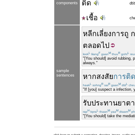
ติด
components
dtit
เชื้อ
ch
หลีกเลี่ยง
การ
ถู
ตลอดไป
L
F
M
R
L
leek
liiang
gaan
thuu
goht
reu
"[You should] avoid rubbing, p
always."
sample
หาก
สงสัย
การติดเ
sentences
L
R
R
M
L
haak
sohng
sai
gaan
dtit
che
"If [you] suspect a infection,
รับประทาน
ยา
ต
H
L
M
M
M
rap
bpra
thaan
yaa
dtaam
ph
"[You should] take the mediati
click here to submit a correction, drawing, image, audio re