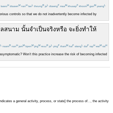
H
M
H
L
R
L
F
M
F
M
M
L
laaeo
dtaawn
nan
lae
theung
ja
dtawng
maa
khuaap
khoom
gan
yaang
serious controls so that we do not inadvertently become infected by
าลสนาม
นั้น
จำเป็น
จริงหรือ
จะ
ยิ่ง
ทำให้
L
R
H
M
M
M
R
L
F
M
F
L
F
H
M
H
a
naam
nan
jam
bpen
jing
reuu
ja
ying
tham
hai
siiang
dai
rap
wai
rat
re asymptomatic? Won’t this practice increase the risk of becoming infected
dicates a general activity, process, or state] the process of..., the activity