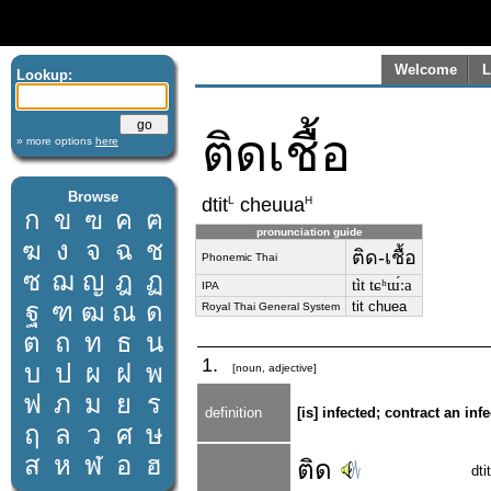
Welcome
L
Lookup:
ติดเชื้อ
» more options
here
Browse
L
H
dtit
cheuua
ก
ข
ฃ
ค
ฅ
pronunciation guide
ฆ
ง
จ
ฉ
ช
ติด-เชื้อ
Phonemic Thai
ซ
ฌ
ญ
ฎ
ฏ
tìt tɕʰɯ́ːa
IPA
ฐ
ฑ
ฒ
ณ
ด
tit chuea
Royal Thai General System
ต
ถ
ท
ธ
น
1.
บ
ป
ผ
ฝ
พ
[noun, adjective]
ฟ
ภ
ม
ย
ร
definition
[is] infected; contract an in
ฤ
ล
ว
ศ
ษ
ส
ห
ฬ
อ
ฮ
ติด
dtit