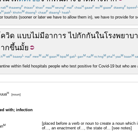
H
F
F
F
M
F
F
H
F
M
F
F
L
nak
thaawng
thiaao
khao
maa
seung
mai
chaa
gaaw
reo
gaaw
dtawng
bpeert
H
L
M
L
F
L
L
a
jaak
khohn
dtaang
chaat
dtaang
haak
r tourists (sooner or later we have to allow them in), we have to provide for 
โควิด
แบบไม่มีอาการ
ไป
กักกัน
ใน
โรงพยาบ
ากขึ้น
มั้ย
M
H
L
F
M
M
M
M
L
M
M
M
H
M
M
:h
wit
baaep
mai
mee
aa
gaan
bpai
gak
gan
nai
ro:hng
pha
yaa
baan
s
rantine within field hospitals people who test positive for Covid-19 but who a
H
uua
[noun]
ed with; infection
[placed before a verb or noun to create a noun which in
M
an
of..., an enactment of..., the state of... [see notes]