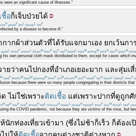
es were an significant cause of illnesses."
ชื้อ
ก็
เจ็บป่วย
ได้
H
F
L
L
F
uua
gaaw
jep
bpuay
dai
fected by a disease to become ill."
้ากาก
ผ้า
ส่วนตัว
ที่
ได้รับ
แจก
มา
เอง
ยกเว้น
การ
F
L
F
L
M
F
F
H
L
M
M
H
H
M
gaak
phaa
suaan
dtuaa
thee
dai
rap
jaaek
maa
aehng
yohk
wen
gaan
pha
ng his own personal cloth mask distributed to them, except for cases which in
วาย
ว่า
คน
ไป
กอง
ที่
อำเภอ
เยอะ
มาก
และ
สุ่มเสี
M
F
M
M
M
F
M
M
H
F
H
L
L
F
waa
khohn
bpai
gaawng
thee
am
phuuhr
yuh
maak
lae
soom
siiang
thee
j
sion because there were so many people congregating in their districts that th
ิด
ไม่ใช่
เพราะ
ติดเชื้อ
แต่
เพราะ
ปาก
ที่
ดูถูกศ
M
H
F
F
H
L
H
L
H
L
F
M
L
L
:h
wit
mai
chai
phraw
dtit
cheuua
dtaae
phraw
bpaak
thee
duu
thuuk
sak
see
during the COVID pandemic, not because they are victims of the virus, but b
ห้
นักท่องเที่ยว
เข้ามา
(
ซึ่ง
ไม่ช้าก็เร็ว
ก็
ต้อง
เป
อ
ไม่ให้
ติดเชื้อ
จาก
คนต่างชาติ
ต่างหาก