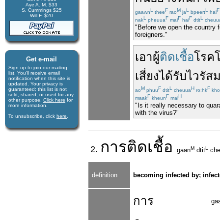
Aye A. M. $33
S. Cummings $25
L
F
M
L
L
F
gaawn
thee
rao
ja
bpeert
hai
Will F. $20
L
F
F
F
L
nak
pheuua
mai
hai
dtit
cheuu
"Before we open the country fo
foreigners."
เอา
ผู้
ติดเชื้อ
โรค
Get e-mail
Sign-up to join our mail­ing
เสี่ยง
ได้รับ
ไวรัส
ม
list. You'll receive e­mail
notification when this site is
updated. Your privacy is
M
F
L
H
F
guaran­teed; this list is not
ao
phuu
dtit
cheuua
ro:hk
kho
sold, shared, or used for any
F
F
H
maak
kheun
mai
other purpose.
Click here
for
"Is it really necessary to qua
more infor­mation.
with the virus?"
To unsubscribe, click
here
.
การ
ติดเชื้อ
2.
M
L
gaan
dtit
che
definition
becoming infected by; infect
การ
ga