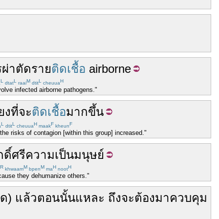
ผ่าตัด
ราย
ติดเชื้อ
airborne
L
L
M
L
H
a
dtat
raai
dtit
cheuua
volve infected airborne pathogens."
่ยง
ที่จะ
ติดเชื้อ
มากขึ้น
L
L
H
F
F
a
dtit
cheuua
maak
kheun
e risks of contagion [within this group] increased."
ักดิ์ศรีความเป็นมนุษย์
R
M
M
H
H
khwaam
bpen
ma
noot
ecause they dehumanize others."
ิด
)
แล้ว
ตอนนั้น
แหละ
ถึงจะ
ต้อง
มา
ควบคุม