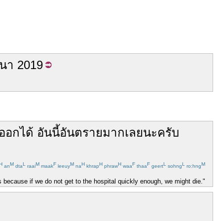
นา
2019
ดออก
ได้
อันนี้
อันตราย
มากเลย
นะ
ครับ
H
M
L
M
F
M
H
H
H
F
F
L
L
M
an
dta
raai
maak
leeuy
na
khrap
phraw
waa
thaa
geert
sohng
ro:hng
 because if we do not get to the hospital quickly enough, we might die."