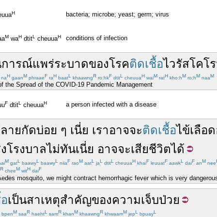
H
bacteria; microbe; yeast; germ; virus
euua
M
H
L
H
conditions of infection
aa
wa
dtit
cheuua
การณ์
แพร่
ระบาด
ของ
โรค
ติดเชื้อ
ไวรัส
โคโร
H
M
F
H
L
R
F
L
H
M
H
M
M
M
na
gaan
phraae
ra
baat
khaawng
ro:hk
dtit
cheuua
wai
rat
kho:h
ro:h
naa
n of the Spread of the COVID-19 Pandemic Management
F
L
H
a person infected with a disease
uu
dtit
cheuua
งลาย
กัด
บ่อย ๆ
เนี่ย
เรา
อาจจะ
ติดเชื้อ
ไข้เลือ
่ง
โรงบาล
ไม่
ทัน
เนี่ย
อาจจะ
เสียชีวิต
ได้
M
L
L
L
F
M
L
L
L
H
F
F
L
F
M
aai
gat
baawy
baawy
niia
rao
aat
ja
dtit
cheuua
khai
leuuat
aawk
dai
an
nee
R
M
H
F
chee
wit
dai
e Aedes mosquito, we might contract hemorrhagic fever which is very dangerous
้อ
เป็นสาเหตุ
สำคัญ
ของ
ความเจ็บป่วย
M
R
L
R
M
R
M
L
L
bpen
saa
haeht
sam
khan
khaawng
khwaam
jep
bpuay