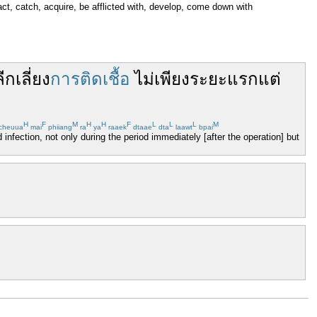
act, catch, acquire, be afflicted with, develop, come down with
ีกเลี่ยง
การติดเชื้อ
ไม่
เพียง
ระยะ
แรก
แต่
H
F
M
H
H
F
L
L
L
M
cheuua
mai
phiiang
ra
ya
raaek
dtaae
dta
laawt
bpai
infection, not only during the period immediately [after the operation] but