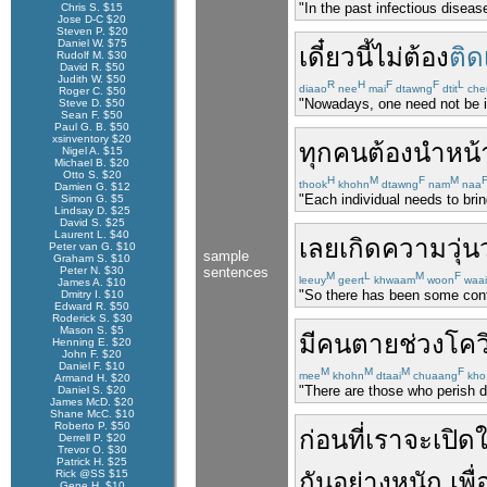
"In the past infectious diseas
Chris S. $15
Jose D-C $20
Steven P. $20
Daniel W. $75
เดี๋ยวนี้
ไม่ต้อง
ติดเ
Rudolf M. $30
David R. $50
Judith W. $50
R
H
F
F
L
diaao
nee
mai
dtawng
dtit
che
Roger C. $50
"Nowadays, one need not be in
Steve D. $50
Sean F. $50
Paul G. B. $50
xsinventory $20
ทุกคน
ต้อง
นำ
หน
Nigel A. $15
Michael B. $20
Otto S. $20
H
M
F
M
thook
khohn
dtawng
nam
naa
Damien G. $12
"Each individual needs to bri
Simon G. $5
Lindsay D. $25
David S. $25
Laurent L. $40
เลย
เกิด
ความวุ่น
Peter van G. $10
sample
Graham S. $10
Peter N. $30
sentences
M
L
M
F
leeuy
geert
khwaam
woon
waai
James A. $10
"So there has been some confu
Dmitry I. $10
Edward R. $50
Roderick S. $30
Mason S. $5
มี
คน
ตาย
ช่วง
โคว
Henning E. $20
John F. $20
Daniel F. $10
M
M
M
F
mee
khohn
dtaai
chuaang
kho
Armand H. $20
"There are those who perish 
Daniel S. $20
James McD. $20
Shane McC. $10
Roberto P. $50
ก่อนที่
เรา
จะ
เปิด
ใ
Derrell P. $20
Trevor O. $30
Patrick H. $25
Rick @SS $15
กัน
อย่างหนัก
เพื่
Gene H. $10