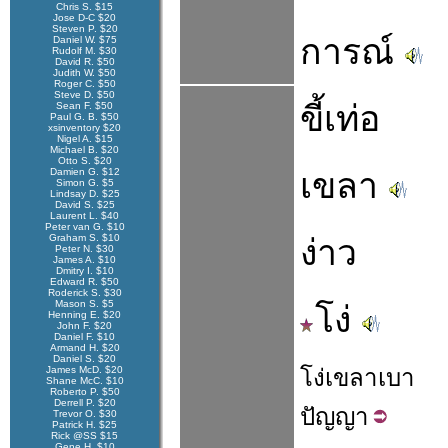
Chris S. $15
Jose D-C $20
Steven P. $20
การณ์
Daniel W. $75
Rudolf M. $30
David R. $50
Judith W. $50
Roger C. $50
Steve D. $50
ขี้เท่อ
Sean F. $50
Paul G. B. $50
xsinventory $20
Nigel A. $15
Michael B. $20
Otto S. $20
Damien G. $12
เขลา
Simon G. $5
Lindsay D. $25
David S. $25
Laurent L. $40
Peter van G. $10
Graham S. $10
ง่าว
Peter N. $30
James A. $10
Dmitry I. $10
Edward R. $50
Roderick S. $30
Mason S. $5
โง่
Henning E. $20
John F. $20
Daniel F. $10
Armand H. $20
Daniel S. $20
James McD. $20
โง่
เขลา
เบา
Shane McC. $10
Roberto P. $50
Derrell P. $20
ปัญญา
Trevor O. $30
Patrick H. $25
Rick @SS $15
Gene H. $10