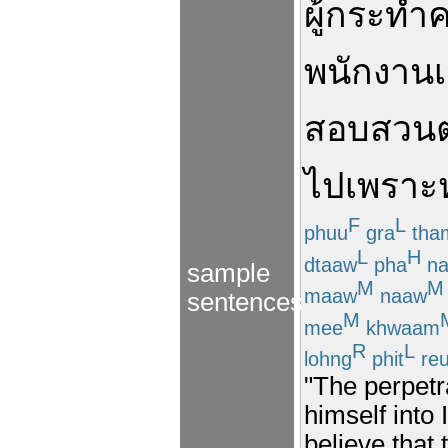
ผู้
กระทำ
ค
พนักงาน
เ
สอบสวน
ไป
เพราะ
F
L
phuu
gra
tha
L
H
dtaaw
pha
na
sample
M
M
maaw
naaw
sentences
M
mee
khwaam
R
L
lohng
phit
re
"The perpetr
himself into 
believe that