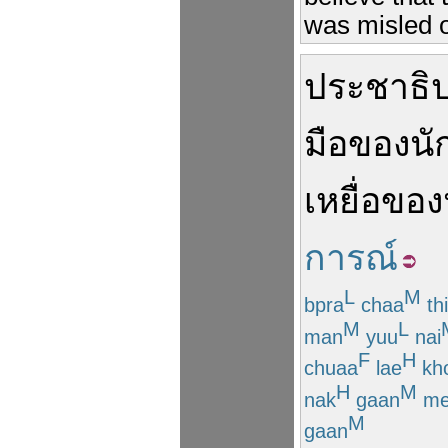
was misled or
ประชาธิ
มือ
ของ
นั
เหยื่อ
ของ
การณ์
L
M
bpra
chaa
th
M
L
man
yuu
nai
F
H
chuaa
lae
kh
H
M
nak
gaan
me
M
gaan