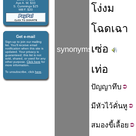
Aye A. M. $33
โง่งม
S. Cummings $25
Will F. $20
โฉดเฉา
Get e-mail
Sign-up to join our mail­ing
เซ่อ
list. You'll receive e­mail
synonyms
notification when this site is
updated. Your privacy is
guaran­teed; this list is not
sold, shared, or used for any
other purpose.
Click here
for
เท่อ
more infor­mation.
To unsubscribe, click
here
.
ปัญญา
ทึบ
มี
หัว
ไว้
คั่น
หู
สมอง
ขี้
เลื้อย