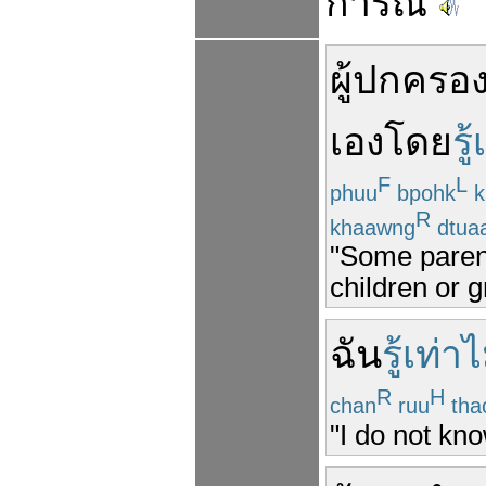
การณ์
ผู้ปกครอ
เอง
โดย
รู
F
L
phuu
bpohk
k
R
khaawng
dtua
"Some parent
children or g
ฉัน
รู้เท่
R
H
chan
ruu
tha
"I do not kn