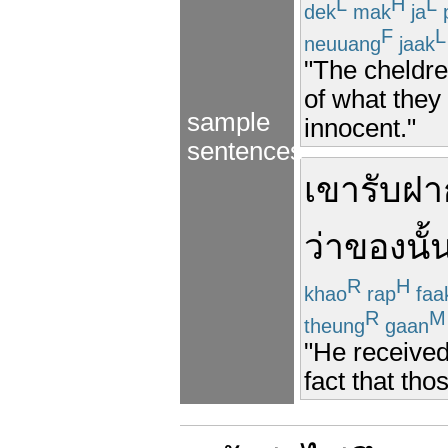
L
H
L
dek
mak
ja
p
F
L
neuuang
jaak
"The cheldr
of what they
sample
innocent."
sentences
เขา
รับฝา
ว่า
ของ
นั้
R
H
khao
rap
faa
R
M
theung
gaan
"He received
fact that th