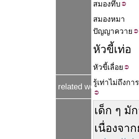
สมอง
ทึบ
สมอง
หมา
ปัญญา
ควาย
หัวขี้เท่อ
หัว
ขี้เลื่อย
รู้
เท่า
ไม่
ถึง
การ
related word
เด็ก
ๆ
มั
เนื่องจาก