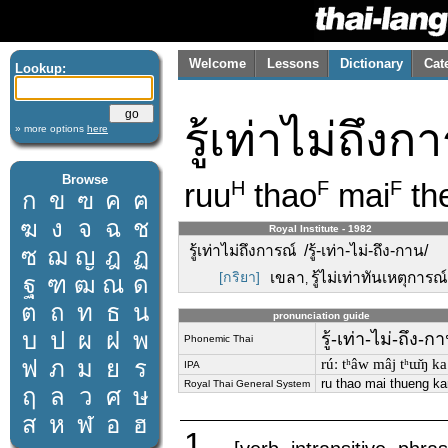
Welcome
Lessons
Dictionary
Cat
Lookup:
รู้เท่าไม่ถึงก
» more options
here
Browse
ruu
thao
mai
th
H
F
F
ก
ข
ฃ
ค
ฅ
ฆ
ง
จ
ฉ
ช
Royal Institute - 1982
รู้เท่าไม่ถึงการณ์ /รู้-เท่า-ไม่-ถึง-กาน/
ซ
ฌ
ญ
ฎ
ฏ
[กริยา]
เขลา
รู้ไม่เท่าทันเหตุการณ์
ฐ
ฑ
ฒ
ณ
ด
,
ต
ถ
ท
ธ
น
pronunciation guide
บ
ป
ผ
ฝ
พ
รู้-เท่า-ไม่-ถึง-ก
Phonemic Thai
ฟ
ภ
ม
ย
ร
rúː tʰâw mâj tʰɯ̌ŋ k
IPA
ru thao mai thueng ka
Royal Thai General System
ฤ
ล
ว
ศ
ษ
ส
ห
ฬ
อ
ฮ
1.