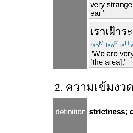
very strange 
ear."
เรา
เฝ้าระ
M
F
H
rao
fao
ra
w
"We are very
[the area]."
ความ
เข้มงว
2.
definition
strictness; 