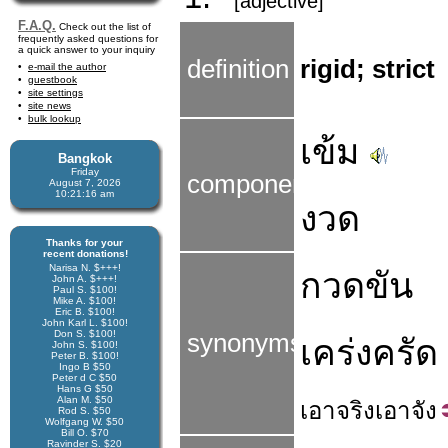
[adjective]
F.A.Q.
Check out the list of
frequently asked questions for
a quick answer to your inquiry
definition
rigid; strict
e-mail the author
guestbook
site settings
site news
bulk lookup
เข้ม
Bangkok
Friday
components
August 7, 2026
10:21:17 am
งวด
Thanks for your
recent donations!
Narisa N. $+++!
กวดขัน
John A. $+++!
Paul S. $100!
Mike A. $100!
Eric B. $100!
John Karl L. $100!
Don S. $100!
synonyms
เคร่งครัด
John S. $100!
Peter B. $100!
Ingo B $50
Peter d C $50
Hans G $50
Alan M. $50
เอาจริง
เอา
จัง
Rod S. $50
Wolfgang W. $50
Bill O. $70
Ravinder S. $20