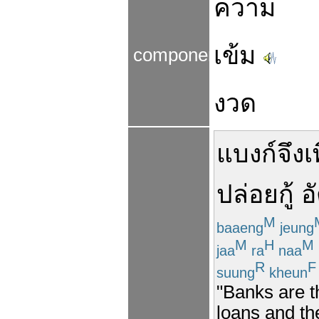
ความ
เข้ม
components
งวด
แบงก์
จึง
เ
ปล่อย
กู้
อ
M
baaeng
jeung
M
H
M
jaa
ra
naa
R
F
suung
kheun
"Banks are th
loans and the