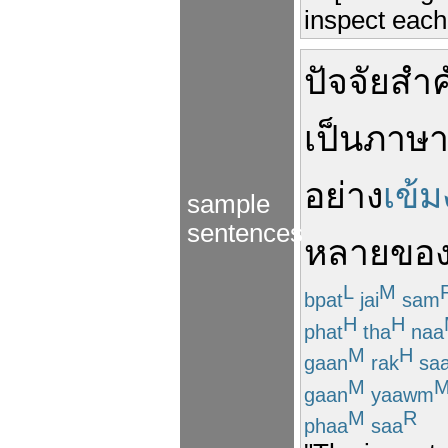
inspect each
ปัจจัยสำ
เป็น
ภาษ
อย่าง
เข้
sample
sentences
หลาย
ขอ
L
M
bpat
jai
sam
H
H
phat
tha
naa
M
H
gaan
rak
sa
M
gaan
yaawm
M
R
phaa
saa