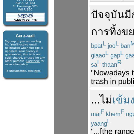
Aye A. M. $33
S. Cummings $25
Will F. $20
ปัจจุบัน
มี
การ
ทิ้ง
ขย
Get e-mail
Sign-up to join our mail­ing
L
L
bpat
joo
ban
list. You'll receive e­mail
notification when this site is
updated. Your privacy is
L
L
giaao
gap
ga
guaran­teed; this list is not
sold, shared, or used for any
L
R
other purpose.
Click here
for
sa
thaan
more infor­mation.
"Nowadays th
To unsubscribe, click
here
.
trash in publ
...
ไม่
เข้ม
F
F
mai
khem
ng
L
yaang
"...[the rang