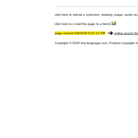
click here to submit a correction, drawing, image, audio re
click here to e-mail this page to a friend
page cached 8/6/2026 8:21:12 PM
online source fo
Copyright © 2026 thai-language.com. Portions copyright © 