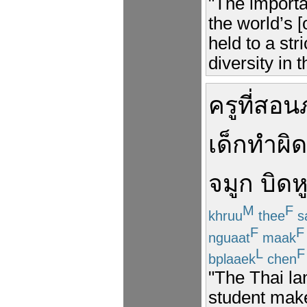
"The importa
the world’s [
held to a stri
diversity in 
ครู
ที่
สอน
เด็ก
ทำผิด
จมูก
บิด
ห
M
F
khruu
thee
s
F
F
nguaat
maak
L
F
bplaaek
chen
"The Thai lan
student make