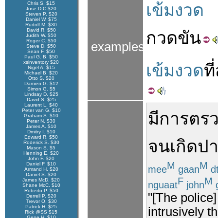
Chris S. $15
เข้มงวด
Jose D-C $20
Steven P. $20
Daniel W. $75
Rudolf M. $30
David R. $50
กวดขัน
Judith W. $50
Roger C. $50
examples
Steve D. $50
Sean F. $50
Paul G. B. $50
xsinventory $20
เข้มงวด
ที
Nigel A. $15
Michael B. $20
Otto S. $20
Damien G. $12
Simon G. $5
Lindsay D. $25
David S. $25
Laurent L. $40
Peter van G. $10
มี
การ
ตร
Graham S. $10
Peter N. $30
James A. $10
Dmitry I. $10
Edward R. $50
จน
เกิด
ปา
Roderick S. $30
Mason S. $5
Henning E. $20
John F. $20
M
M
Daniel F. $10
mee
gaan
dt
Armand H. $20
Daniel S. $20
F
M
James McD. $20
nguaat
john
g
Shane McC. $10
Roberto P. $50
"[The police
Derrell P. $20
Trevor O. $30
Patrick H. $25
intrusively 
Rick @SS $15
Gene H. $10