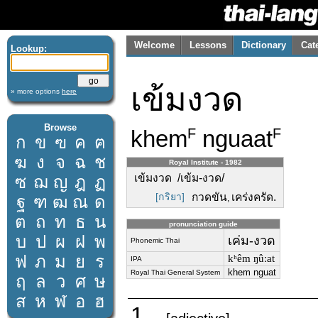
Welcome
Lessons
Dictionary
Cat
Lookup:
เข้มงวด
» more options
here
Browse
khem
nguaat
F
F
ก
ข
ฃ
ค
ฅ
ฆ
ง
จ
ฉ
ช
Royal Institute - 1982
เข้มงวด /เข้ม-งวด/
ซ
ฌ
ญ
ฎ
ฏ
[กริยา]
กวดขัน
เคร่งครัด.
ฐ
ฑ
ฒ
ณ
ด
,
ต
ถ
ท
ธ
น
pronunciation guide
บ
ป
ผ
ฝ
พ
เค่ม-งวด
Phonemic Thai
ฟ
ภ
ม
ย
ร
kʰêm ŋûːat
IPA
khem nguat
Royal Thai General System
ฤ
ล
ว
ศ
ษ
ส
ห
ฬ
อ
ฮ
1.