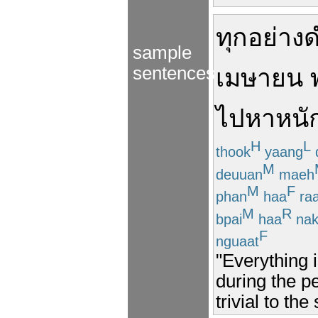
ทุกอย่าง
ด
sample
sentences
เมษายน
ไป
หา
หนั
H
L
thook
yaang
M
deuuan
maeh
M
F
phan
haa
ra
M
R
bpai
haa
na
F
nguaat
"Everything 
during the p
trivial to th