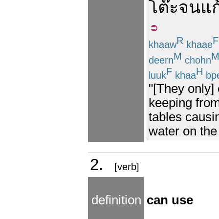
โต๊ะ
จน
แก
R
F
khaaw
khaae
M
deern
chohn
F
H
luuk
khaa
bp
"[They only] 
keeping from
tables causi
water on the
2.
[verb]
definition
can use