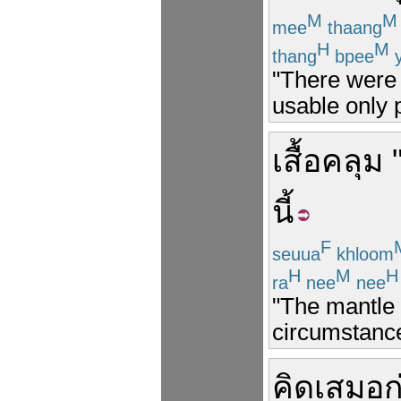
M
M
mee
thaang
H
M
thang
bpee
y
"There were 
usable only p
เสื้อคลุม
นี้
F
seuua
khloom
H
M
H
ra
nee
nee
"The mantle o
circumstance
คิด
เสมอ
ก