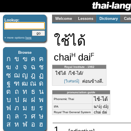
Welcome
Lessons
Dictionary
Cat
Lookup:
ใช้ได้
» more options
here
Browse
chai
dai
H
F
ก
ข
ฃ
ค
ฅ
ฆ
ง
จ
ฉ
ช
Royal Institute - 1982
ใช้ได้ /ไช้-ได้/
ซ
ฌ
ญ
ฎ
ฏ
[วิเศษณ์]
ค่อนข้างดี.
ฐ
ฑ
ฒ
ณ
ด
ต
ถ
ท
ธ
น
pronunciation guide
บ
ป
ผ
ฝ
พ
ไช้-ได้
Phonemic Thai
ฟ
ภ
ม
ย
ร
tɕʰáj dâj
IPA
chai dai
Royal Thai General System
ฤ
ล
ว
ศ
ษ
ส
ห
ฬ
อ
ฮ
1.