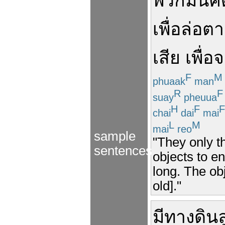
พวก
มัน
คิ
เพื่อ
ล่อตา
เสีย
เพื่อ
จ
F
M
phuaak
man
R
F
suay
pheuua
H
F
F
chai
dai
mai
L
M
mai
reo
sample
"They only t
sentences
objects to en
long. The obj
old]."
มี
ทางดิน
ล