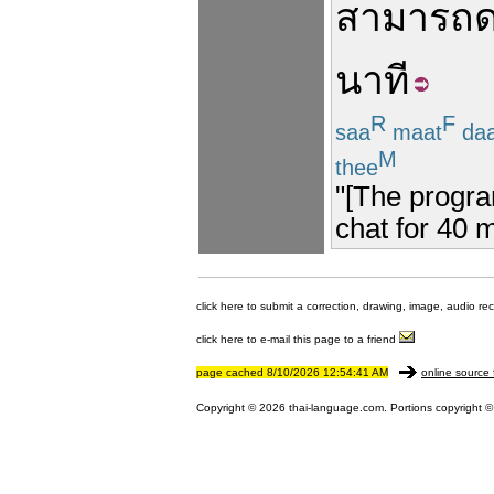
สามารถ
นาที
R
F
saa
maat
da
M
thee
"[The progra
chat for 40 
click here to submit a correction, drawing, image, audio re
click here to e-mail this page to a friend
page cached 8/10/2026 12:54:41 AM
online source 
Copyright © 2026 thai-language.com. Portions copyright © 