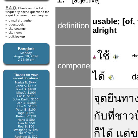
[adjective]
F.A.Q.
Check out the list of
frequently asked questions for
a quick answer to your inquiry
usable; [of,
e-mail the author
definition
guestbook
alright
site settings
site news
bulk lookup
Bangkok
ใช้
Monday
cha
August 10, 2026
2:54:46 pm
components
ได้
d
Thanks for your
recent donations!
Narisa N. $+++!
John A. $+++!
Paul S. $100!
Mike A. $100!
จุดยืน
ทาง
Eric B. $100!
John Karl L. $100!
Don S. $100!
John S. $100!
Peter B. $100!
กับ
ที่
ชาวบ
Ingo B $50
Peter d C $50
Hans G $50
Alan M. $50
Rod S. $50
ก็ได้
แต่
ข
Wolfgang W. $50
Bill O. $70
Ravinder S. $20