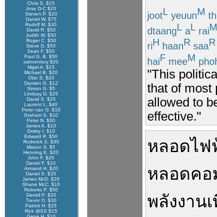
Chris S. $15
Jose D-C $20
L
M
joot
yeuun
th
Steven P. $20
Daniel W. $75
L
L
Rudolf M. $30
dtaang
a
rai
David R. $50
Judith W. $50
H
R
R
Roger C. $50
ri
haan
saa
Steve D. $50
Sean F. $50
F
M
Paul G. B. $50
hai
mee
pho
xsinventory $20
Nigel A. $15
"This politica
Michael B. $20
Otto S. $20
Damien G. $12
that of most 
Simon G. $5
Lindsay D. $25
allowed to be
David S. $25
Laurent L. $40
Peter van G. $10
effective."
Graham S. $10
Peter N. $30
James A. $10
Dmitry I. $10
Edward R. $50
หลอดไฟฟ
Roderick S. $30
Mason S. $5
Henning E. $20
John F. $20
Daniel F. $10
หลอด
คอ
Armand H. $20
Daniel S. $20
James McD. $20
Shane McC. $10
Roberto P. $50
พลังงาน
เ
Derrell P. $20
Trevor O. $30
Patrick H. $25
Rick @SS $15
Gene H. $10