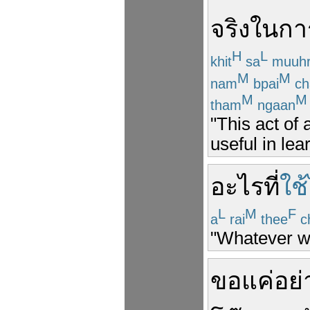
จริง
ใน
กา
H
L
khit
sa
muuh
M
M
nam
bpai
ch
M
M
tham
ngaan
"This act of 
useful in lea
อะไร
ที่
ใช้
L
M
F
a
rai
thee
c
"Whatever wo
ขอ
แค่
อย่