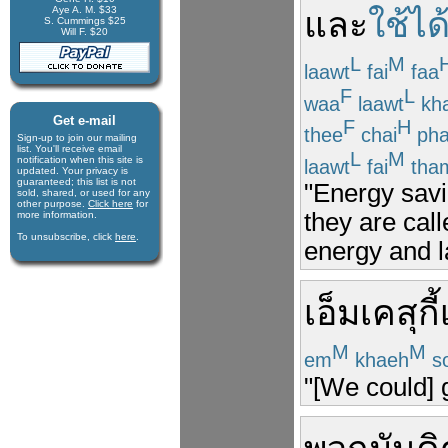
Aye A. M. $33
และ
ใช้ได
S. Cummings $25
Will F. $20
L
M
laawt
fai
faa
F
L
waa
laawt
kh
Get e-mail
F
H
thee
chai
ph
Sign-up to join our mail­ing
list. You'll receive e­mail
L
M
notification when this site is
laawt
fai
tha
updated. Your privacy is
guaran­teed; this list is not
"Energy savi
sold, shared, or used for any
other purpose.
Click here
for
they are cal
more infor­mation.
To unsubscribe, click
here
.
energy and la
เอ็มเคสุกี้
M
M
em
khaeh
s
"[We could] 