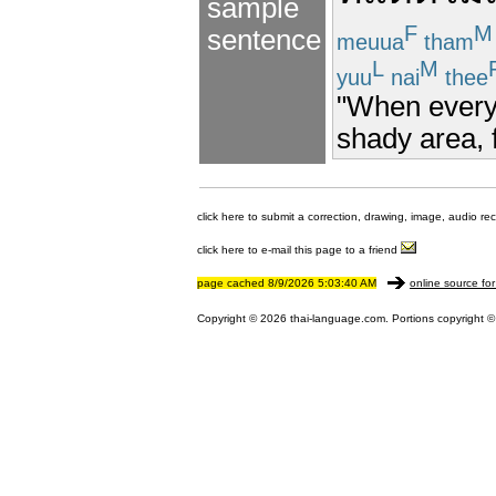
sample
F
M
sentence
meuua
tham
L
M
yuu
nai
thee
"When everyth
shady area, f
click here to submit a correction, drawing, image, audio re
click here to e-mail this page to a friend
page cached 8/9/2026 5:03:40 AM
online source for
Copyright © 2026 thai-language.com. Portions copyright © 