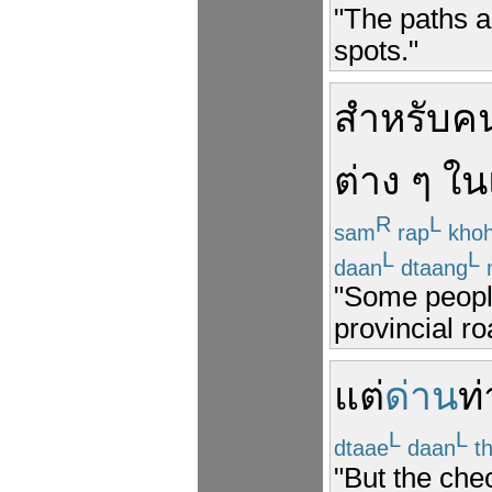
"The paths a
spots."
สำหรับ
ค
ต่าง
ๆ
ใน
R
L
sam
rap
kho
L
L
daan
dtaang
n
"Some people
provincial r
แต่
ด่าน
ท
L
L
dtaae
daan
t
"But the chec