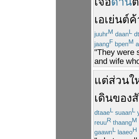
เจอ
ด่าน
ต
เอเย่นต์
ค้
M
L
juuhr
daan
dt
F
M
jaang
bpen
a
"They were s
and wife who
แต่
ส่วนใ
เดิน
ของ
ส
L
L
dtaae
suaan
y
R
M
reuu
thaang
L
H
gaawn
laaeo