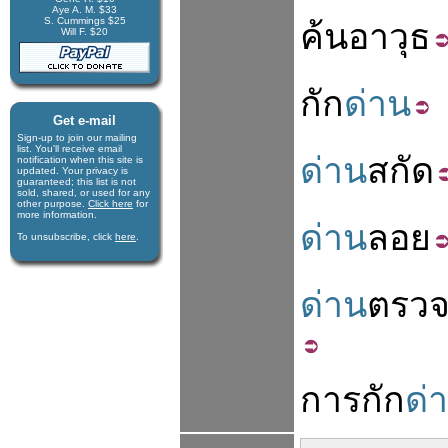
Aye A. M. $33
S. Cummings $25
ค้น
อาวุธ
Will F. $20
กัก
ด่าน
Get e-mail
Sign-up to join our mail­ing
list. You'll receive e­mail
ด่าน
สกัด
notification when this site is
updated. Your privacy is
guaran­teed; this list is not
sold, shared, or used for any
other purpose.
Click here
for
more infor­mation.
ด่าน
ลอย
To unsubscribe, click
here
.
ด่าน
ตรว
การ
กัก
ด่