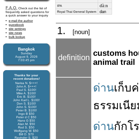
dàːn
IPA
F.A.Q.
Check out the list of
dan
Royal Thai General System
frequently asked questions for
a quick answer to your inquiry
e-mail the author
guestbook
1.
site settings
[noun]
site news
bulk lookup
Bangkok
customs hou
Sunday
definition
August 9, 2026
animal trail
7:03:46 pm
Thanks for your
recent donations!
Narisa N. $+++!
ด่าน
เก็บ
ค
John A. $+++!
Paul S. $100!
Mike A. $100!
Eric B. $100!
John Karl L. $100!
ธรรมเนีย
Don S. $100!
John S. $100!
Peter B. $100!
Ingo B $50
Peter d C $50
Hans G $50
ด่าน
กัก
โ
Alan M. $50
Rod S. $50
Wolfgang W. $50
Bill O. $70
Ravinder S. $20