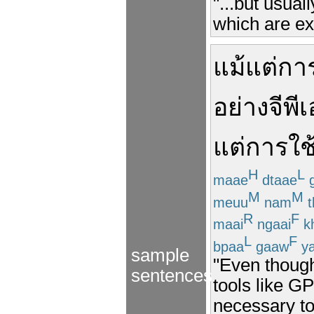
"...but usual
which are exi
แม้แต่
การ
อย่าง
จีพี
แต่
การใช
H
L
maae
dtaae
g
M
M
meuu
nam
t
R
F
maai
ngaai
k
L
F
bpaa
gaaw
y
sample
"Even though
sentences
tools like GP
necessary to 