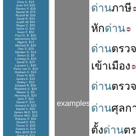
Chris S. $15
ด่าน
ภาษี
Jose D-C $20
Steven P. $20
Daniel W. $75
Rudolf M. $30
David R. $50
Judith W. $50
หัก
ด่าน
Roger C. $50
Steve D. $50
Sean F. $50
Paul G. B. $50
xsinventory $20
Nigel A. $15
ด่าน
ตรว
Michael B. $20
Otto S. $20
Damien G. $12
Simon G. $5
Lindsay D. $25
เข้า
เมือง
David S. $25
Laurent L. $40
Peter van G. $10
Graham S. $10
Peter N. $30
James A. $10
ด่าน
ตรว
Dmitry I. $10
Edward R. $50
Roderick S. $30
Mason S. $5
Henning E. $20
John F. $20
examples
Daniel F. $10
ด่าน
ศุลก
Armand H. $20
Daniel S. $20
James McD. $20
Shane McC. $10
Roberto P. $50
Derrell P. $20
Trevor O. $30
ตั้ง
ด่าน
ต
Patrick H. $25
Rick @SS $15
Gene H. $10