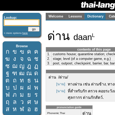
Welcome
Lessons
Dictionary
Cat
Lookup:
ด่าน
» more options
here
daan
L
Browse
contents of this page
ก
ข
ฃ
ค
ฅ
1.
customs house; quarantine station; checkp
ฆ
ง
จ
ฉ
ช
2.
stage; level (of a computer game, e.g.)
3.
post, outpost, checkpoint, barrier, bar, ba
ซ
ฌ
ญ
ฎ
ฏ
ฐ
ฑ
ฒ
ณ
ด
ด่าน /ด่าน/
ต
ถ
ท
ธ
น
[นาม]
ทางผ่าน เช่น ด่านช้าง
ทาง
,
บ
ป
ผ
ฝ
พ
[นาม]
ที่สำหรับกัก ตรวจ คอยระวัง
ฟ
ภ
ม
ย
ร
ศุลกากร ด่านกักสัตว์.
ฤ
ล
ว
ศ
ษ
ส
ห
ฬ
อ
ฮ
pronunciation guide
ด่าน
Phonemic Thai