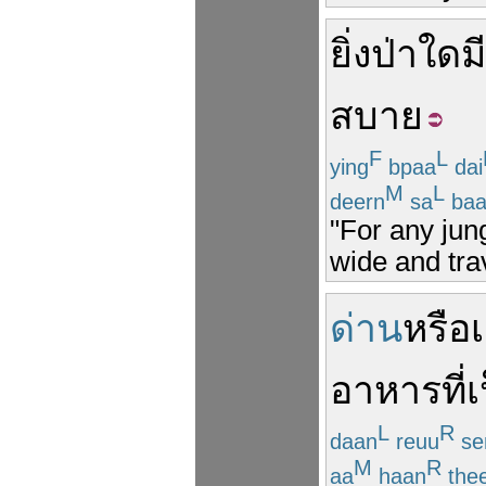
ยิ่ง
ป่า
ใด
มี
สบาย
F
L
ying
bpaa
dai
M
L
deern
sa
baa
"For any jung
wide and tra
ด่าน
หรือ
อาหาร
ที่
เ
L
R
daan
reuu
se
M
R
aa
haan
the