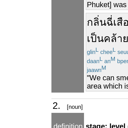
Phuket] was c
กลิ่น
ฉี่
เสื
เป็น
คล้า
L
L
glin
chee
seu
L
M
daan
an
bpe
M
jaawn
"We can smel
area which i
2.
[noun]
definition
stage; level