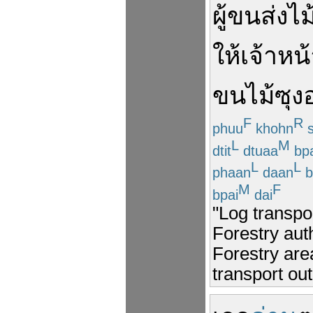
ผู้
ขนส่ง
ไม
ให้
เจ้าหน้า
ขน
ไม้
ซุง
F
R
phuu
khohn
s
L
M
dtit
dtuaa
bpa
L
L
phaan
daan
b
M
F
bpai
dai
"Log transpo
Forestry aut
Forestry area
transport out