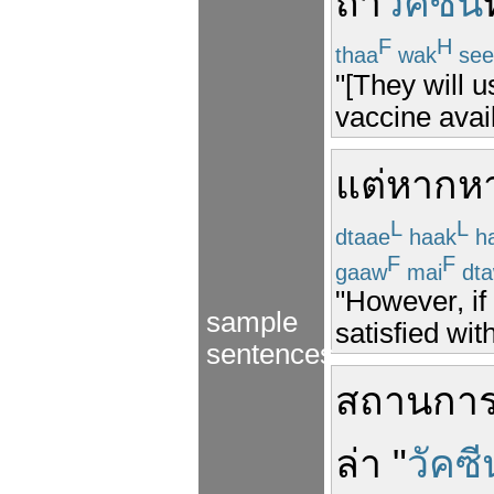
ถ้า
วัคซีน
ท
F
H
thaa
wak
see
"[They will u
vaccine avai
แต่
หาก
ห
L
L
dtaae
haak
h
F
F
gaaw
mai
dta
"However, if
sample
satisfied wit
sentences
สถานการ
ล่า
"
วัคซี