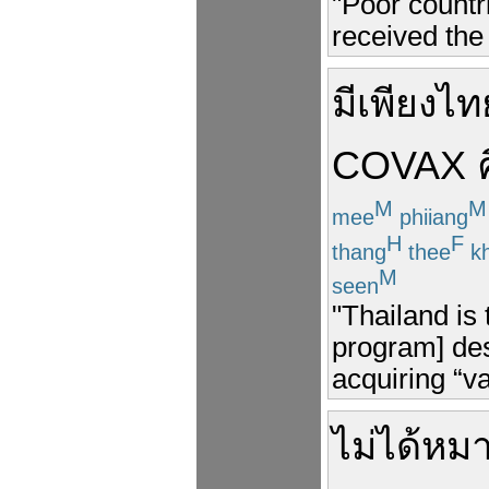
"Poor countr
received the
มี
เพียง
ไท
COVAX
M
M
mee
phiiang
H
F
thang
thee
k
M
seen
"Thailand is 
program] desp
acquiring “va
ไม่ได้
หมา