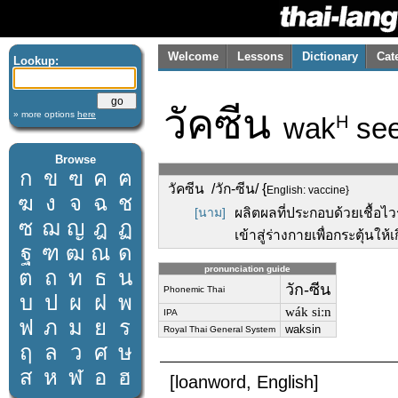
Welcome
Lessons
Dictionary
Cat
Lookup:
วัคซีน
» more options
here
wak
se
H
Browse
ก
ข
ฃ
ค
ฅ
วัคซีน /วัก-ซีน/ {
English: vaccine}
ฆ
ง
จ
ฉ
ช
[นาม]
ผลิตผลที่ประกอบด้วยเชื้อไว
ซ
ฌ
ญ
ฎ
ฏ
เข้าสู่ร่างกายเพื่อกระตุ้นให้เ
ฐ
ฑ
ฒ
ณ
ด
pronunciation guide
ต
ถ
ท
ธ
น
วัก-ซีน
Phonemic Thai
บ
ป
ผ
ฝ
พ
wák siːn
IPA
ฟ
ภ
ม
ย
ร
waksin
Royal Thai General System
ฤ
ล
ว
ศ
ษ
ส
ห
ฬ
อ
ฮ
[loanword, English]