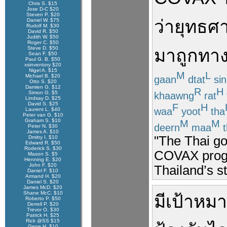
Chris S. $15
Jose D-C $20
Steven P. $20
ว่า
ยุทธศา
Daniel W. $75
Rudolf M. $30
David R. $50
Judith W. $50
Roger C. $50
Steve D. $50
มา
ถูกทา
Sean F. $50
Paul G. B. $50
xsinventory $20
Nigel A. $15
M
L
Michael B. $20
gaan
dtat
sin
Otto S. $20
Damien G. $12
R
H
Simon G. $5
khaawng
rat
Lindsay D. $25
David S. $25
F
H
waa
yoot
tha
Laurent L. $40
Peter van G. $10
Graham S. $10
M
M
deern
maa
t
Peter N. $30
James A. $10
"The Thai go
Dmitry I. $10
Edward R. $50
Roderick S. $30
COVAX progr
Mason S. $5
Henning E. $20
John F. $20
Thailand’s st
Daniel F. $10
Armand H. $20
Daniel S. $20
James McD. $20
Shane McC. $10
มี
เป้าหม
Roberto P. $50
Derrell P. $20
Trevor O. $30
Patrick H. $25
Rick @SS $15
Gene H. $10