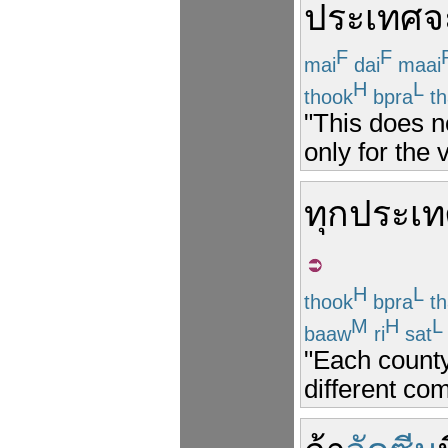
ประเทศ
จ
F
F
mai
dai
maai
H
L
thook
bpra
th
"This does n
only for the
ทุก
ประเ
H
L
thook
bpra
th
M
H
L
baaw
ri
sat
"Each county
different co