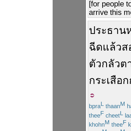
[for people t
arrive this m
ประธาน
ฉีด
แล้ว
ส
ตัว
กลัว
ต
กระเสือ
L
M
bpra
thaan
h
F
L
thee
cheet
la
M
F
khohn
thee
k