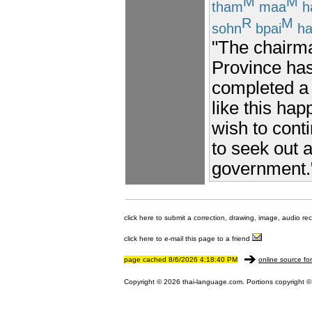
M
M
tham
maa
h
R
M
sohn
bpai
ha
"The chairm
Province ha
completed a 
like this ha
wish to conti
to seek out 
government.
click here to submit a correction, drawing, image, audio re
click here to e-mail this page to a friend
page cached 8/6/2026 4:18:40 PM
online source fo
Copyright © 2026 thai-language.com. Portions copyright © 