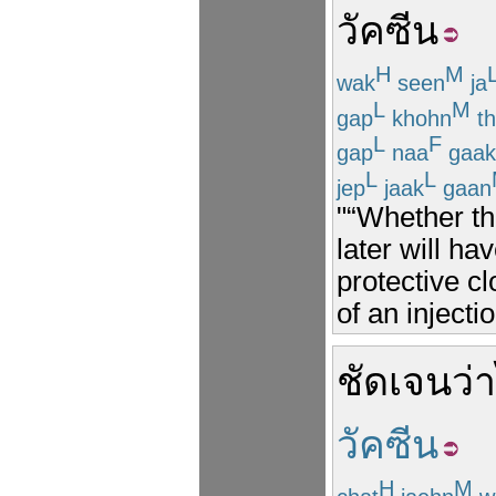
วัคซีน
H
M
wak
seen
ja
L
M
gap
khohn
th
L
F
gap
naa
gaak
L
L
jep
jaak
gaan
"“Whether th
later will h
protective c
of an injectio
ชัดเจน
ว่า
วัคซีน
H
M