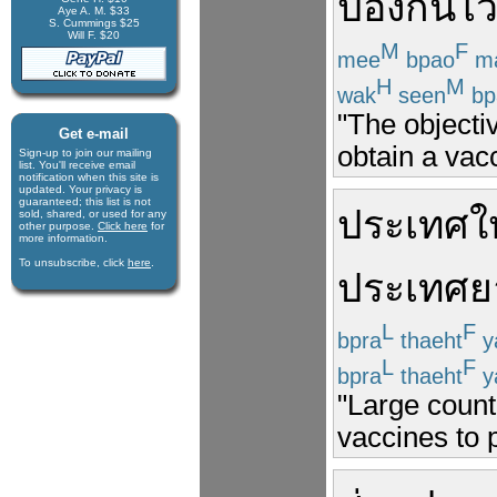
ป้องกัน
ไว
Aye A. M. $33
S. Cummings $25
Will F. $20
M
F
mee
bpao
ma
H
M
wak
seen
bp
"The objectiv
Get e-mail
obtain a vacc
Sign-up to join our mail­ing
list. You'll receive e­mail
notification when this site is
updated. Your privacy is
guaran­teed; this list is not
ประเทศ
ใ
sold, shared, or used for any
other purpose.
Click here
for
more infor­mation.
To unsubscribe, click
here
.
ประเทศ
ย
L
F
bpra
thaeht
y
L
F
bpra
thaeht
y
"Large count
vaccines to p