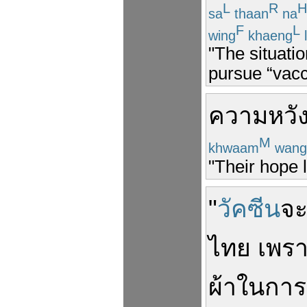
L
R
H
sa
thaan
na
F
L
wing
khaeng
l
"The situatio
pursue “vacc
ความหวั
M
khwaam
wang
"Their hope l
"
วัคซีน
จ
ไทย
เพร
ผ้า
ใน
การ