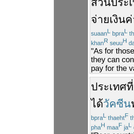
ส่วน
ประ
จ่ายเงิน
ค
L
L
suaan
bpra
th
R
H
khan
seuu
da
"As for thos
they can con
pay for the v
ประเทศ
ที่
ได้
วัคซีน
L
F
bpra
thaeht
t
H
F
L
pha
maa
ja