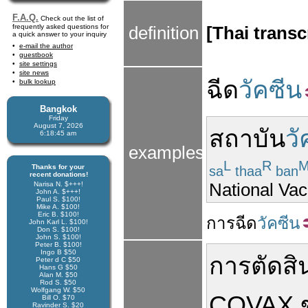
F.A.Q.
Check out the list of
frequently asked questions for
definition
[Thai transc
a quick answer to your inquiry
e-mail the author
guestbook
site settings
site news
ฉีด
วัคซีน
bulk lookup
Bangkok
Friday
August 7, 2026
สถาบัน
วั
6:18:45 am
examples
L
R
Thanks for your
sa
thaa
ban
recent donations!
National Vacc
Narisa N. $+++!
John A. $+++!
Paul S. $100!
Mike A. $100!
Eric B. $100!
การ
ฉีด
วัคซีน
John Karl L. $100!
Don S. $100!
John S. $100!
Peter B. $100!
Ingo B $50
การตัดสิ
Peter d C $50
Hans G $50
Alan M. $50
Rod S. $50
Wolfgang W. $50
COVAX
Bill O. $70
Ravinder S. $20