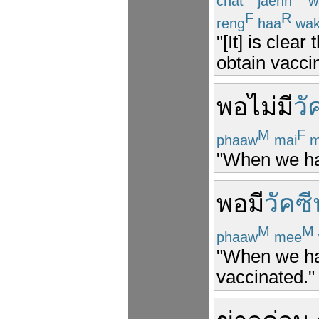
chat
jaehn
w
F
R
reng
haa
wa
"[It] is clea
obtain vaccin
พอ
ไม่มี
วั
M
F
phaaw
mai
m
"When we ha
พอ
มี
วัคซี
M
M
phaaw
mee
"When we ha
vaccinated."