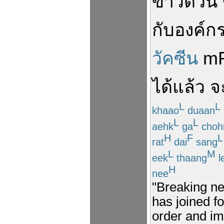
ข่าวด่วน
กับ
องค์ก
วัคซีน
m
ได้
แล้ว
จ
L
L
khaao
duaan
L
L
aehk
ga
choh
H
F
L
rat
dai
sang
L
M
eek
thaang
l
H
nee
"Breaking ne
has joined f
order and im