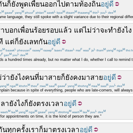
กัน
ก็
ยัง
พูด
เพี้ยน
ออกไป
ตาม
ท้องถิ่น
อยู่ดี
M
F
M
F
H
L
M
M
H
L
L
M
n
gaaw
yang
phuut
phiian
aawk
bpai
dtaam
thaawng
thin
yuu
dee
 language, they still spoke with a slight variance due to their regional diffe
รา
บอก
เพื่อน
ร้อย
รอบ
แล้ว
แต่
ไม่ว่าจะ
ทำ
ยังไง
ี
แต่
ก็
ยัง
เลท
กัน
อยู่ดี
M
L
F
H
F
H
L
F
F
L
M
M
M
ao
baawk
pheuuan
raawy
raawp
laaeo
dtaae
mai
waa
ja
tham
yang
ngai
tho:h
F
M
L
M
t
gan
yuu
dee
nds a hundred times already, but no matter what I do, whether I call to remind 
่ว่า
ยังไง
คน
ที่
มาสาย
ก็
ยังคง
มาสาย
อยู่ดี
M
M
M
F
M
R
F
M
M
M
R
L
M
yang
ngai
khohn
thee
maa
saai
gaaw
yang
khohng
maa
saai
yuu
dee
mplain because in spite of everything, people who are late-comers, will always 
วลา
ยังไง
ก็
ยัง
ตรงเวลา
อยู่ดี
M
M
M
M
F
M
M
M
M
L
M
waeh
laa
yang
ngai
gaaw
yang
dtrohng
waeh
laa
yuu
dee
for appointments on time, it is the kind of person they are."
กัน
ทุกครั้ง
เรา
ก็
มา
ตรงเวลา
อยู่ดี