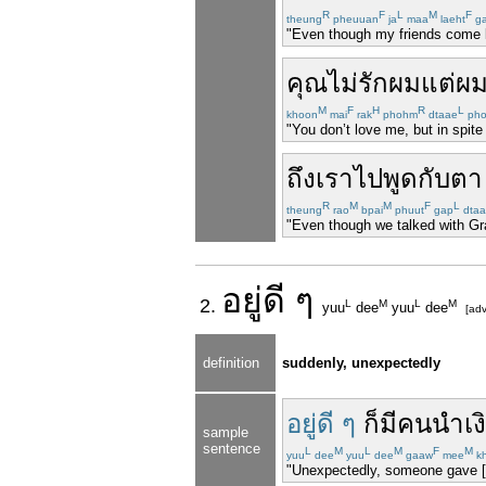
R
F
L
M
F
theung
pheuuan
ja
maa
laeht
g
"Even though my friends come lat
คุณ
ไม่
รัก
ผม
แต่
ผ
M
F
H
R
L
khoon
mai
rak
phohm
dtaae
ph
"You don’t love me, but in spite 
ถึง
เรา
ไป
พูด
กับ
ตา
R
M
M
F
L
theung
rao
bpai
phuut
gap
dtaa
"Even though we talked with Gra
อยู่ดี
ๆ
2.
L
M
L
M
yuu
dee
yuu
dee
[adv
definition
suddenly, unexpectedly
อยู่ดี ๆ
ก็
มี
คน
นำ
เง
sample
sentence
L
M
L
M
F
M
yuu
dee
yuu
dee
gaaw
mee
k
"Unexpectedly, someone gave 