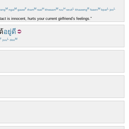
M
M
F
M
H
M
H
L
R
M
L
L
ang
ngai
gaaw
tham
raai
khwaam
ruu
seuk
khaawng
faaen
bpat
joo
ct is innocent, hurts your current girlfriend’s feelings."
ด้
อยู่ดี
F
L
M
yuu
dee