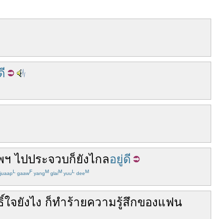
ดี
พฯ
ไป
ประจวบ
ก็
ยัง
ไกล
อยู่ดี
L
F
M
M
L
M
juaap
gaaw
yang
glai
yuu
dee
ิ์ใจ
ยังไง
ก็
ทำร้าย
ความรู้สึก
ของ
แฟน