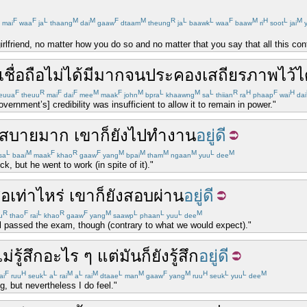
F
F
L
M
M
F
M
R
L
L
F
M
H
L
M
mai
waa
ja
thaang
dai
gaaw
dtaam
theung
ja
baawk
waa
baaw
ri
soot
jai
y
irlfriend, no matter how you do so and no matter that you say that all this conta
ชื่อถือ
ไม่ได้
มี
มาก
จน
ประคอง
เสถียรภาพ
ไว้
ไ
F
R
F
F
M
F
M
L
M
L
R
H
F
H
euua
theuu
mai
dai
mee
maak
john
bpra
khaawng
sa
thiian
ra
phaap
wai
dai
government’s] credibility was insufficient to allow it to remain in power."
่สบาย
มาก
เขา
ก็
ยัง
ไป
ทำงาน
อยู่ดี
L
M
F
R
F
M
M
M
M
L
M
sa
baai
maak
khao
gaaw
yang
bpai
tham
ngaan
yuu
dee
k, but he went to work (in spite of it)."
ือ
เท่าไหร่
เขา
ก็
ยัง
สอบผ่าน
อยู่ดี
R
F
L
R
F
M
L
L
L
M
u
thao
rai
khao
gaaw
yang
saawp
phaan
yuu
dee
ill passed the exam, though (contrary to what we would expect)."
ไม่
รู้สึก
อะไร ๆ
แต่
มัน
ก็
ยัง
รู้สึก
อยู่ดี
F
H
L
L
M
L
M
L
M
F
M
H
L
L
M
ai
ruu
seuk
a
rai
a
rai
dtaae
man
gaaw
yang
ruu
seuk
yuu
dee
g, but nevertheless I do feel."