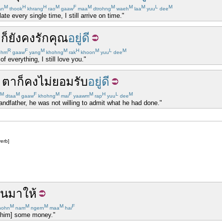
M
H
H
M
F
M
M
M
M
L
M
an
thook
khrang
rao
gaaw
maa
dtrohng
waeh
laa
yuu
dee
e every single time, I still arrive on time."
ม
ก็
ยังคง
รัก
คุณ
อยู่ดี
R
F
M
M
H
M
L
M
ohm
gaaw
yang
khohng
rak
khoon
yuu
dee
of everything, I still love you."
ตา
ก็
คง
ไม่ยอมรับ
อยู่ดี
M
M
F
M
F
M
H
L
M
dtaa
gaaw
khohng
mai
yaawm
rap
yuu
dee
ndfather, he was not willing to admit what he had done."
erb]
ิน
มาให้
M
M
M
M
F
hohn
nam
ngern
maa
hai
[him] some money."