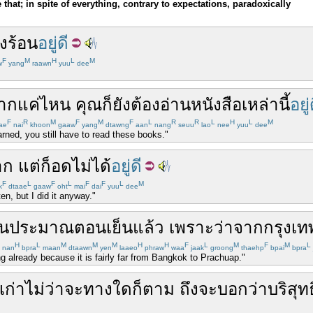
e that; in spite of everything, contrary to expectations, paradoxically
ัง
ร้อน
อยู่ดี
F
M
H
L
M
w
yang
raawn
yuu
dee
าก
แค่ไหน
คุณ
ก็
ยัง
ต้อง
อ่านหนังสือ
เหล่านี้
อยู่
F
R
M
F
M
F
L
R
R
L
H
L
M
ae
nai
khoon
gaaw
yang
dtawng
aan
nang
seuu
lao
nee
yuu
dee
ned, you still have to read these books."
าก
แต่
ก็
อด
ไม่ได้
อยู่ดี
F
L
F
L
F
F
L
M
k
dtaae
gaaw
oht
mai
dai
yuu
dee
en, but I did it anyway."
้น
ประมาณ
ตอนเย็น
แล้ว
เพราะว่า
จาก
กรุงเท
H
L
M
M
M
H
H
F
L
M
F
M
L
nan
bpra
maan
dtaawn
yen
laaeo
phraw
waa
jaak
groong
thaehp
bpai
bpra
g already because it is fairly far from Bangkok to Prachuap."
ก่า
ไม่ว่าจะ
ทาง
ใด
ก็ตาม
ถึงจะ
บอกว่า
บริสุทธ