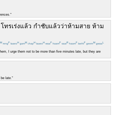
rences."
โทร
เร่ง
แล้ว
กำชับ
แล้ว
ว่า
ห้าม
สาย
ห้าม
M
F
H
M
H
H
F
F
R
F
F
M
L
reng
laaeo
gam
chap
laaeo
waa
haam
saai
haam
laeht
geern
gwaa
them, I urge them not to be more than five minutes late, but they are
be late."