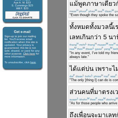
แม้
พูด
ภาษา
เดียว
Aye A. M. $33
S. Cummings $25
Will F. $20
H
F
M
R
M
maae
phuut
phaa
saa
diaao
ga
"Even though they spoke the same
ทั้งหมดทั้งมวล
นี้
เ
Get e-mail
เลท
เกินกว่า
5
นาท
Sign-up to join our mail­ing
list. You'll receive e­mail
notification when this site is
H
L
H
M
H
thang
moht
thang
muaan
nee
r
updated. Your privacy is
guaran­teed; this list is not
M
M
L
F
M
naa
thee
dtaae
gaaw
yang
laeh
sold, shared, or used for any
"In any event, I’ve told my frie
other purpose.
Click here
for
always late."
more infor­mation.
To unsubscribe, click
here
.
ได้แต่
บ่น
เพราะ
ไม
F
L
L
H
F
F
dai
dtaae
bohn
phraw
mai
waa
"The only [thing I] can do is co
ส่วน
คน
ที่
มา
ตรงเ
L
M
F
M
M
suaan
khohn
thee
maa
dtrohng
"As for those people who arrive 
ถึง
เพื่อน
จะ
มา
เลท