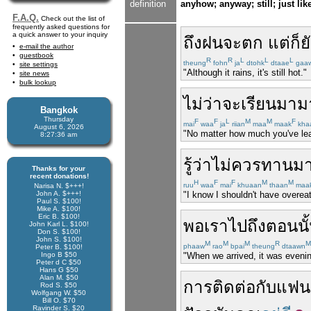
definition
anyhow; anyway; still; just lik
F.A.Q.
Check out the list of
frequently asked questions for
a quick answer to your inquiry
ถึง
ฝน
จะ
ตก
แต่
ก็
ย
e-mail the author
guestbook
R
R
L
L
L
theung
fohn
ja
dtohk
dtaae
gaa
site settings
"Although it rains, it's still hot."
site news
bulk lookup
ไม่ว่า
จะ
เรียน
มา
ม
Bangkok
Thursday
F
F
L
M
M
F
mai
waa
ja
riian
maa
maak
kha
August 6, 2026
"No matter how much you've lear
8:27:37 am
รู้ว่า
ไม่
ควร
ทาน
ม
Thanks for your
recent donations!
H
F
F
M
M
ruu
waa
mai
khuaan
thaan
maa
Narisa N. $+++!
John A. $+++!
"I know I shouldn't have overeat
Paul S. $100!
Mike A. $100!
Eric B. $100!
พอ
เรา
ไป
ถึง
ตอนนั
John Karl L. $100!
Don S. $100!
John S. $100!
M
M
M
R
M
phaaw
rao
bpai
theung
dtaawn
Peter B. $100!
Ingo B $50
"When we arrived, it was evenin
Peter d C $50
Hans G $50
Alan M. $50
การติดต่อ
กับ
แฟนเ
Rod S. $50
Wolfgang W. $50
Bill O. $70
Ravinder S. $20