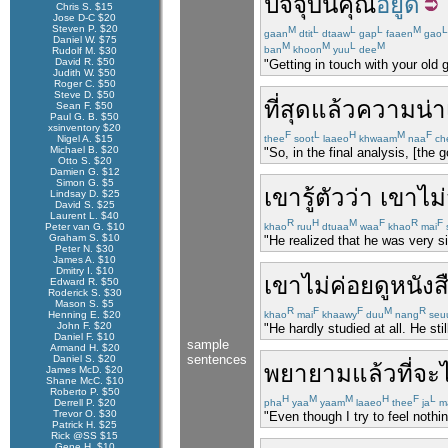
ปัจจุบัน
คุณ
อยู่ดี
Chris S. $15
Jose D-C $20
Steven P. $20
M
L
L
L
M
L
gaan
dtit
dtaaw
gap
faaen
gao
Daniel W. $75
M
M
L
M
ban
khoon
yuu
dee
Rudolf M. $30
David R. $50
"Getting in touch with your old g
Judith W. $50
Roger C. $50
Steve D. $50
ที่สุด
แล้ว
ความน่าเ
Sean F. $50
Paul G. B. $50
xsinventory $20
F
L
H
M
F
Nigel A. $15
thee
soot
laaeo
khwaam
naa
ch
Michael B. $20
"So, in the final analysis, [the 
Otto S. $20
Damien G. $12
Simon G. $5
เขา
รู้ตัว
ว่า
เขา
ไม
Lindsay D. $25
David S. $25
Laurent L. $40
R
H
M
F
R
F
Peter van G. $10
khao
ruu
dtuaa
waa
khao
mai
Graham S. $10
"He realized that he was very sic
Peter N. $30
James A. $10
Dmitry I. $10
เขา
ไม่ค่อย
ดู
หนังส
Edward R. $50
Roderick S. $30
Mason S. $5
R
F
F
M
R
Henning E. $20
khao
mai
khaawy
duu
nang
seu
John F. $20
"He hardly studied at all. He st
Daniel F. $10
sample
Armand H. $20
sentences
Daniel S. $20
พยายาม
แล้ว
ที่จะ
James McD. $20
Shane McC. $10
Roberto P. $50
H
M
M
H
F
L
Derrell P. $20
pha
yaa
yaam
laaeo
thee
ja
m
Trevor O. $30
"Even though I try to feel nothin
Patrick H. $25
Rick @SS $15
Gene H. $10