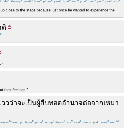
H
L
L
M
M
H
L
M
R
L
M
M
L
L
it
dtit
khaawp
waeh
thee
phraw
yaak
bpai
sam
phat
ban
yaa
gaat
soht
ly up close to the stage because just once he wanted to experience the
ติ
F
."
t their feelings."
แวว
ว่า
จะ
เป็น
ผู้สืบทอด
อำนาจ
ต่อจาก
เหมา
M
F
L
M
F
L
F
M
F
L
L
R
M
waaeo
waa
ja
bpen
phuu
seuup
thaawt
am
naat
dtaaw
jaak
mao
saeh