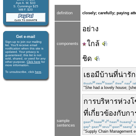
Aye A. M. $33
S. Cummings $25
Will F. $20
definition
closely; carefully; paying att
อย่าง
Get e-mail
ใกล้
Sign-up to join our mail­ing
components
list. You'll receive e­mail
notification when this site is
updated. Your privacy is
guaran­teed; this list is not
ชิด
sold, shared, or used for any
other purpose.
Click here
for
more infor­mation.
To unsubscribe, click
here
.
เธอ
มี
บ้าน
ที่
น่ารัก
M
M
F
F
F
thuuhr
mee
baan
thee
naa
ra
"She had a lovely house; [sh
การบริหารห่วงโ
ที่
เกี่ยวข้อง
กับ
การ
sample
M
M
H
R
L
gaan
baaw
ri
haan
huaang
s
sentences
L
M
H
M
F
gap
gaan
seuu
gaan
saang
l
"Supply Chain Management emp