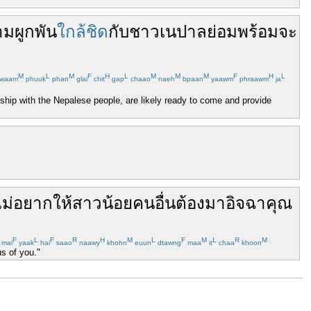
มผูกพัน
ใกล้ชิด
กับ
ชาว
เนปาล
ย่อม
พร้อม
จะ
M
L
M
F
H
L
M
M
M
F
H
L
waam
phuuk
phan
glai
chit
gap
chaao
naeh
bpaan
yaawm
phraawm
ja
ship with the Nepalese people, are likely ready to come and provide
ไม่
อยาก
ให้
สาวน้อย
คนอื่น
ต้อง
มา
อิจฉา
คุณ
F
L
F
R
H
M
L
F
M
L
R
M
mai
yaak
hai
saao
naawy
khohn
euun
dtawng
maa
it
chaa
khoon
us of you."