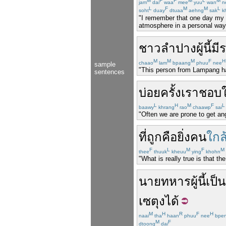
M
F
F
M
L
M
jam
dai
waa
mee
yuu
wan
n
L
F
M
M
L
soht
duay
dtuaa
aehng
sak
k
"I remember that one day my f
atmosphere in a personal way
ชาว
ลำปาง
ผู้
นี้
มี
ร
M
M
M
F
H
chaao
lam
bpaang
phuu
nee
sample
"This person from Lampang ha
sentences
บ่อยครั้ง
เรา
ชอบ
ใ
L
H
M
F
L
baawy
khrang
rao
chaawp
sai
"Often we are prone to get an
ที่
ถูก
คือ
ยิ่ง
คน
ใกล
F
L
M
F
M
thee
thuuk
kheuu
ying
khohn
"What is really true is that t
นายทหาร
ผู้
นี้
เป็น
เซตุง
ได้
M
H
R
F
H
naai
tha
haan
phuu
nee
bpe
M
F
dtoong
dai