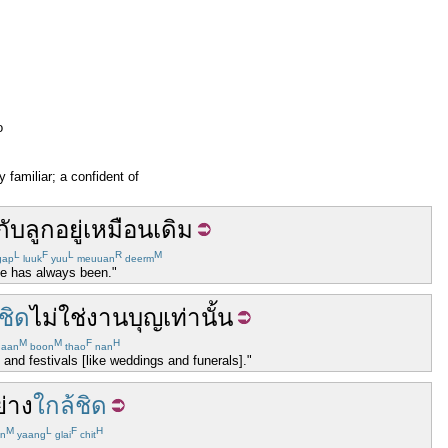
o
y familiar; a confident of
กับ
ลูก
อยู่
เหมือนเดิม
L
F
L
R
M
ap
luuk
yuu
meuuan
deerm
she has always been."
ชิด
ไม่ใช่
งานบุญ
เท่านั้น
M
M
F
H
aan
boon
thao
nan
 and festivals [like weddings and funerals]."
ย่าง
ใกล้ชิด
M
L
F
H
n
yaang
glai
chit