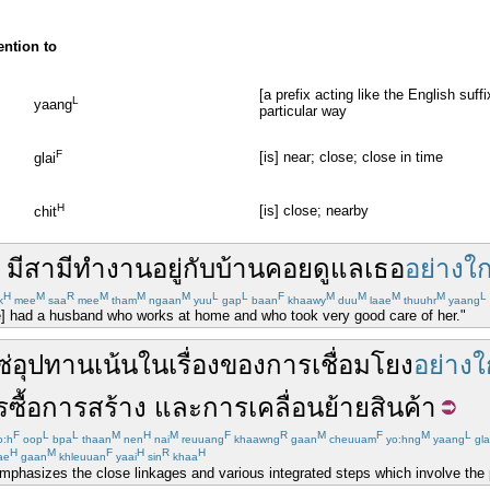
ention to
[a prefix acting like the English suff
L
yaang
particular way
F
[is] near; close; close in time
glai
H
[is] close; nearby
chit
มี
สามี
ทำงาน
อยู่กับบ้าน
คอย
ดูแล
เธอ
อย่างใก
H
M
R
M
M
M
L
L
F
M
M
M
M
L
k
mee
saa
mee
tham
ngaan
yuu
gap
baan
khaawy
duu
laae
thuuhr
yaang
e] had a husband who works at home and who took very good care of her."
ซ่อุปทาน
เน้น
ใน
เรื่อง
ของ
การ
เชื่อมโยง
อย่างใ
ซื้อ
การสร้าง
และ
การเคลื่อนย้าย
สินค้า
F
L
L
M
H
M
F
R
M
F
M
L
o:h
oop
bpa
thaan
nen
nai
reuuang
khaawng
gaan
cheuuam
yo:hng
yaang
gla
H
M
F
H
R
H
ae
gaan
khleuuan
yaai
sin
khaa
hasizes the close linkages and various integrated steps which involve the p