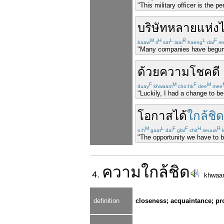
"This military officer is the 
บริษัท
หลาย
แห่ง
ไ
M
H
L
R
L
F
baaw
ri
sat
laai
haeng
dai
re
"Many companies have begun t
ด้วย
ความโชคดี
F
M
F
M
duay
khwaam
cho:hk
dee
mee
"Luckily, I had a change to be
โอกาส
ได้
ใกล้ชิด
M
L
F
F
H
R
o:h
gaat
dai
glai
chit
seuua
k
"The opportunity we have to be
ความ
ใกล้ชิด
4.
khwaa
definition
closeness; acquaintance; pr