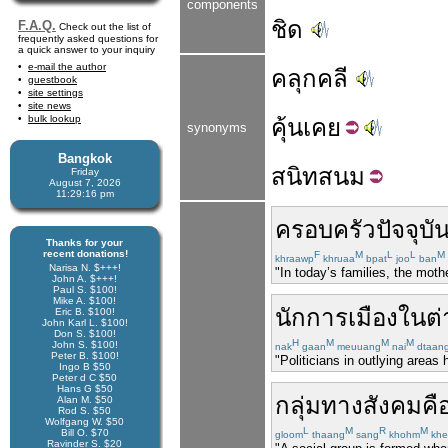
components
ชิด
F.A.Q.
Check out the list of
frequently asked questions for
a quick answer to your inquiry
e-mail the author
คลุกคลี
guestbook
site settings
site news
bulk lookup
คุ้น
เคย
synonyms
Bangkok
สนิท
สนม
Friday
August 7, 2026
11:29:17 pm
ครอบครัว
ปัจจุบั
Thanks for your
recent donations!
F
M
L
L
M
khraawp
khruaa
bpat
joo
ban
Narisa N. $+++!
"In today’s families, the mot
John A. $+++!
Paul S. $100!
Mike A. $100!
นักการเมือง
ใน
ต่
Eric B. $100!
John Karl L. $100!
Don S. $100!
H
M
M
M
John S. $100!
nak
gaan
meuuang
nai
dtaan
Peter B. $100!
"Politicians in outlying areas
Ingo B $50
Peter d C $50
Hans G $50
กลุ่ม
ทาง
สังคม
คื
Alan M. $50
Rod S. $50
Wolfgang W. $50
L
M
R
M
Bill O. $70
gloom
thaang
sang
khohm
khe
Ravinder S. $20