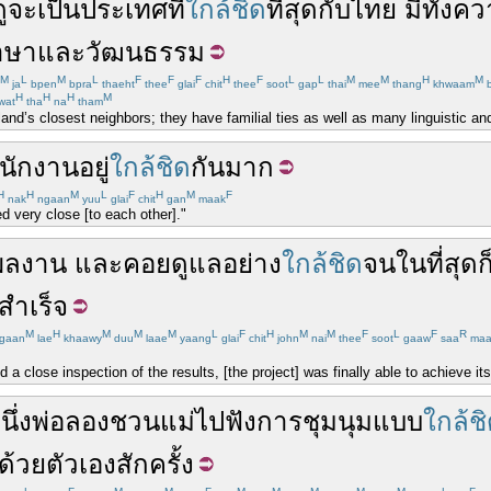
ู
จะ
เป็น
ประเทศ
ที่
ใกล้ชิด
ที่สุด
กับ
ไทย
มี
ทั้ง
คว
าษา
และ
วัฒนธรรม
M
L
M
L
F
F
F
H
F
L
L
M
M
H
M
ja
bpen
bpra
thaeht
thee
glai
chit
thee
soot
gap
thai
mee
thang
khwaam
b
H
H
H
M
wat
tha
na
tham
d’s closest neighbors; they have familial ties as well as many linguistic and c
นักงาน
อยู่
ใกล้ชิด
กัน
มาก
H
H
M
L
F
H
M
F
nak
ngaan
yuu
glai
chit
gan
maak
d very close [to each other]."
ผลงาน
และ
คอย
ดูแล
อย่าง
ใกล้ชิด
จน
ในที่สุด
ก
สำเร็จ
M
H
M
M
M
L
F
H
M
M
F
L
F
R
gaan
lae
khaawy
duu
laae
yaang
glai
chit
john
nai
thee
soot
gaaw
saa
maa
d a close inspection of the results, [the project] was finally able to achieve it
นึ่ง
พ่อ
ลอง
ชวน
แม่
ไป
ฟัง
การชุมนุม
แบบ
ใกล้ช
ด้วย
ตัวเอง
สักครั้ง