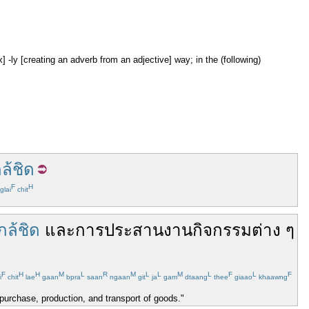
ix] -ly [creating an adverb from an adjective] way; in the (following)
ล้ชิด
F
H
glai
chit
กล้ชิด
และ
การ
ประสานงาน
กิจกรรม
ต่าง
ๆ
F
H
H
M
L
R
M
L
L
M
L
F
L
F
i
chit
lae
gaan
bpra
saan
ngaan
git
ja
gam
dtaang
thee
giaao
khaawng
urchase, production, and transport of goods."