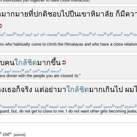
 individuals join together to have close interaction."
ก
มากมาย
ที่
ปกติ
ชอบ
ไป
ปีนเขา
หิมาลัย
ก็มี
ควา
F
M
F
L
L
L
F
M
M
R
L
M
M
F
M
ak
maai
thee
bpa
ga
dti
chaawp
bpai
bpeen
khao
hi
maa
lai
gaaw
mee
kh
rs who habitually come to climb the Himalayas and who have a close relation
ับ
คน
ใกล้ชิด
มากขึ้น
F
L
M
F
H
F
F
m
gap
khohn
glai
chit
maak
kheun
ve dinner with the people you are closest to."
อง
เธอ
ก็จริง
แต่
อย่ามา
ใกล้ชิด
มากเกินไป
ผม
M
R
M
F
M
L
L
M
F
H
F
M
M
R
khaawng
thuuhr
gaaw
jing
dtaae
yaa
maa
glai
chit
maak
geern
bpai
phohm
yguard, but, do not get to close to me. I do not want other girls becoming jealo
F
H
chit
[adverb]