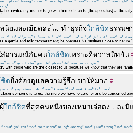
L
F
M
M
F
M
M
M
M
M
L
F
eung
phaaw
laawng
chuaan
maae
bpai
fang
gaan
choom
noom
baaep
glai
ch
H
hrang
ather invited my mother to go with him to listen to [the speeches] at the ral
."
สนิยม
ละเมียดละไม
ทำธุรกิจ
ใกล้ชิด
ธรรมชา
M
H
H
M
H
F
H
M
M
H
H
L
F
H
M
H
mee
roht
ni
yohm
la
miiat
la
mai
tham
thoo
ra
git
glai
chit
tham
ma
chaat
s a gentle and mild temperament; he operates his business close to nature."
ส่
อารมณ์
กับ
คน
ใกล้ชิด
เพราะ
คิดว่า
สนิท
กัน
M
M
L
M
F
H
H
H
F
L
L
M
aa
rohm
gap
khohn
glai
chit
phraw
khit
waa
sa
nit
gan
gry with those who are the closest to us because we know that they are family
้ชิด
ยิ่ง
ต้อง
ดูแล
ความรู้สึก
เขา
ให้
มาก
F
H
F
F
M
M
M
H
L
R
F
F
glai
chit
ying
dtawng
duu
laae
khwaam
ruu
seuk
khao
hai
maak
he closer someone is to us, the more we have to care for and be concerned abou
ผู้
ใกล้ชิด
ที่สุด
คน
หนึ่ง
ของ
เหมาเจ๋อตง
และ
มี
M
F
F
H
F
L
M
L
R
R
R
M
H
M
n
phuu
glai
chit
thee
soot
khohn
neung
khaawng
mao
juuhr
dtohng
lae
mee