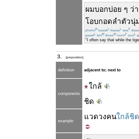
ผม
บอก
บ่อย
ๆ
ว่า
โอบกอด
ลำตัว
นุ่
R
L
L
F
phohm
baawk
baawy
waa
dtaa
L
M
M
F
L
gaawt
lam
dtuaa
noom
suut
gl
"I often say that while the tig
3.
[preposition]
definition
adjacent to; next to
ใกล้
components
ชิด
แวดวง
คน
ใกล้ชิ
example