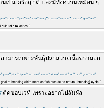
าม
เป็น
เครือญาติ
และ
มี
ทั้ง
ความ
เหมือน ๆ
M
M
F
H
M
H
M
R
R
M
M
pen
khreuua
yaat
lae
mee
thang
khwaam
meuuan
meuuan
gan
nai
ultural similarities."
็
สามารถ
เพาะพันธุ์
ปลาสวาย
เนื้อขาว
นอก
F
H
M
M
L
R
H
R
F
H
M
M
F
t
phaw
phan
bplaa
sa
waai
neuua
khaao
naawk
reu
duu
gaan
dai
s goal of breeding white meat catfish outside its natural [breeding] cycle."
ิด
ติด
ขอบ
เวที
เพราะ
อยาก
ไป
สัมผัส