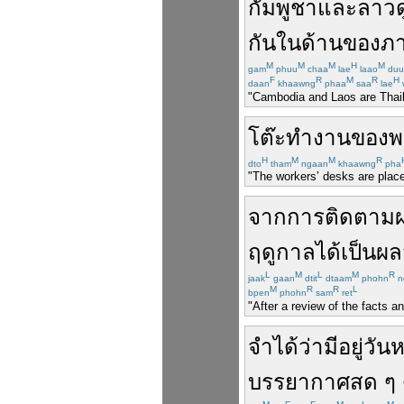
กัมพูชา
และ
ลาว
ด
กัน
ใน
ด้าน
ของ
ภ
M
M
M
H
M
gam
phuu
chaa
lae
laao
duu
F
R
M
R
H
daan
khaawng
phaa
saa
lae
"Cambodia and Laos are Thailan
โต๊ะทำงาน
ของ
พ
H
M
M
R
dto
tham
ngaan
khaawng
pha
"The workers’ desks are place
จาก
การ
ติดตาม
ฤดูกาล
ได้
เป็นผล
L
M
L
M
R
jaak
gaan
dtit
dtaam
phohn
n
M
R
R
L
bpen
phohn
sam
ret
"After a review of the facts an
จำได้
ว่า
มีอยู่
วันห
บรรยากาศ
สด ๆ