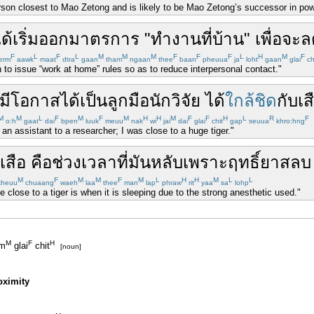
person closest to Mao Zetong and is likely to be Mao Zetong’s successor in pow
ด้
เริ่ม
ออก
มาตรการ
"
ทำงาน
ที่
บ้าน
"
เพื่อ
จะ
ล
F
L
F
L
M
M
M
F
F
F
L
H
M
F
erm
aawk
maat
dtra
gaan
tham
ngaan
thee
baan
pheuua
ja
loht
gaan
glai
ch
o issue “work at home” rules so as to reduce interpersonal contact."
มีโอกาส
ได้เป็น
ลูกมือ
นักวิจัย
ได้
ใกล้ชิด
กับ
เส
M
M
L
F
M
F
M
H
H
M
F
F
H
L
R
F
o:h
gaat
dai
bpen
luuk
meuu
nak
wi
jai
dai
glai
chit
gap
seuua
khro:hng
 an assistant to a researcher; I was close to a huge tiger."
เสือ
คือ
ช่วงเวลา
ที่
มัน
หลับ
เพราะ
ฤทธิ์
ยาสลบ
M
F
M
M
F
M
L
H
H
M
L
L
heuu
chuaang
waeh
laa
thee
man
lap
phraw
rit
yaa
sa
lohp
 close to a tiger is when it is sleeping due to the strong anesthetic used."
M
F
H
m
glai
chit
[noun]
oximity