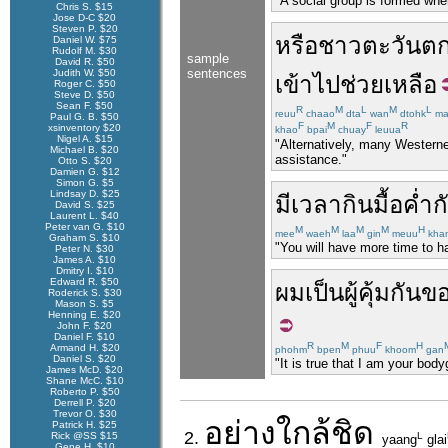
"A social group is formed when
Chris S. $15
Jose D-C $20
Steven P. $20
หรือ
ชาว
ตะวันต
Daniel W. $75
Rudolf M. $30
sample
David R. $50
sentences
Judith W. $50
เข้าไป
ช่วยเหลือ
Roger C. $50
Steve D. $50
Sean F. $50
R
M
L
M
L
reuu
chaao
dta
wan
dtohk
ma
Paul G. B. $50
F
M
F
R
xsinventory $20
khao
bpai
chuay
leuua
Nigel A. $15
"Alternatively, many Westerne
Michael B. $20
assistance."
Otto S. $20
Damien G. $12
Simon G. $5
Lindsay D. $25
มี
เวลา
กิน
มื้อค่ำ
ก
David S. $25
Laurent L. $40
Peter van G. $10
M
M
M
M
H
mee
waeh
laa
gin
meuu
kha
Graham S. $10
"You will have more time to ha
Peter N. $30
James A. $10
Dmitry I. $10
Edward R. $50
ผม
เป็น
ผู้คุ้มกัน
ข
Roderick S. $30
Mason S. $5
Henning E. $20
John F. $20
Daniel F. $10
R
M
F
H
Armand H. $20
phohm
bpen
phuu
khoom
gan
Daniel S. $20
"It is true that I am your bod
James McD. $20
Shane McC. $10
Roberto P. $50
Derrell P. $20
Trevor O. $30
อย่าง
ใกล้ชิด
Patrick H. $25
2.
L
Rick @SS $15
yaang
glai
Gene H. $10