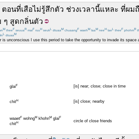
ตอน
ที่
เสือ
ไม่รู้สึกตัว
ช่วงเวลา
นี้
แหละ
ที่
ผม
ถ
ม
ๆ
สูด
กลิ่นตัว
M
F
R
F
H
L
M
F
M
M
H
L
F
R
wn
thee
seuua
mai
ruu
seuk
dtuaa
chuaang
waeh
laa
nee
lae
thee
phohm
t
L
M
in
dtuaa
er is unconscious I use this period to take the opportunity to invade its space a
F
[is] near; close; close in time
glai
H
[is] close; nearby
chit
ด
F
M
M
F
waaet
wohng
khohn
glai
circle of close friends
H
chit