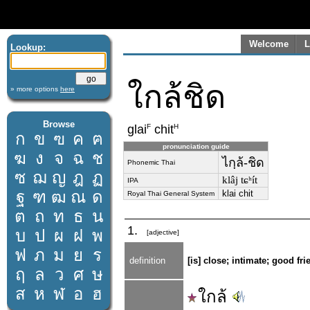
Welcome
L
Lookup:
ใกล้ชิด
» more options
here
Browse
F
H
glai
chit
ก
ข
ฃ
ค
ฅ
pronunciation guide
ฆ
ง
จ
ฉ
ช
ไกฺล้-ชิด
Phonemic Thai
ซ
ฌ
ญ
ฎ
ฏ
klâj tɕʰít
IPA
ฐ
ฑ
ฒ
ณ
ด
klai chit
Royal Thai General System
ต
ถ
ท
ธ
น
1.
บ
ป
ผ
ฝ
พ
[adjective]
ฟ
ภ
ม
ย
ร
definition
[is] close; intimate; good fr
ฤ
ล
ว
ศ
ษ
ส
ห
ฬ
อ
ฮ
ใกล้