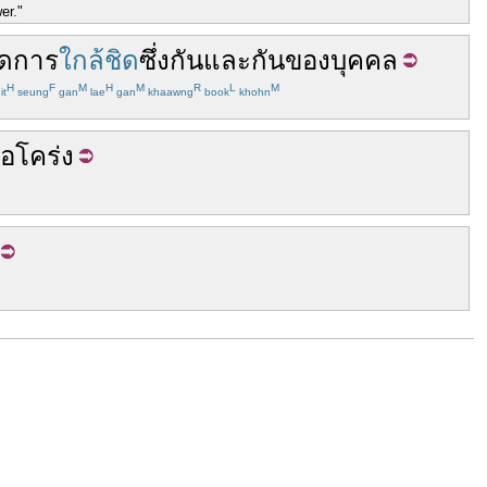
er."
ด
การ
ใกล้ชิด
ซึ่งกันและกัน
ของ
บุคคล
H
F
M
H
M
R
L
M
it
seung
gan
lae
gan
khaawng
book
khohn
ือโคร่ง