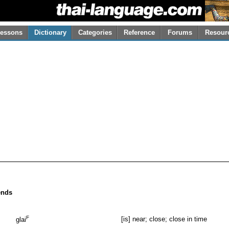
essons
Dictionary
Categories
Reference
Forums
Resour
iends
F
[is] near; close; close in time
glai