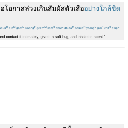
ือโอกาส
ล่วงเกิน
สัมผัส
ตัว
เสือ
อย่างใกล้ชิด
R
M
L
F
M
R
L
M
R
L
F
H
L
heuu
o:h
gaat
luaang
geern
sam
phat
dtuaa
seuua
yaang
glai
chit
o:hp
nd contact it intimately, give it a soft hug, and inhale its scent."