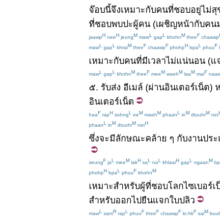
จ๊อบ
นี้
จึง
เหมาะ
กับ
คน
ที่
ชอบ
อยู่ไม่สุ
ที่
ชอบ
พบปะ
ผู้คน
(
เผชิญหน้า
กับ
คน
H
H
M
L
L
M
F
jaawp
nee
jeung
maw
gap
khohn
thee
chaawp
L
L
M
F
F
H
L
F
maw
gap
khrai
thee
chaawp
phohp
bpa
phuu
เหมาะ
กับ
คน
ที่มี
เวลา
ไม่
แน่นอน
(
แ
L
L
M
F
M
M
M
F
maw
gap
khohn
thee
mee
waeh
laa
mai
naa
๕
.
รับ
ส่ง
อีเมล์
(
ผ่าน
อินเตอร์เน็ต
)
ห
อินเตอร์เน็ต
F
H
L
M
M
L
M
M
haa
rap
sohng
ee
maeh
phaan
in
dtuuhr
net
L
M
M
H
phaan
in
dtuuhr
net
ซึ่ง
จะ
มี
ลักษณะ
คล้าย
ๆ
กับ
งาน
ประ
F
L
M
H
L
L
H
L
M
seung
ja
mee
lak
sa
na
khlaai
gap
ngaan
bp
H
L
F
M
phohp
bpa
phuu
khohn
เหมาะ
สำหรับ
ผู้
ที่
ชอบ
โลก
ไซเบอร์
เ
สำหรับ
ออกไป
ยืน
แจก
ใบปลิว
L
R
L
F
F
F
F
M
maw
sam
rap
phuu
thee
chaawp
lo:hk
sai
buuh