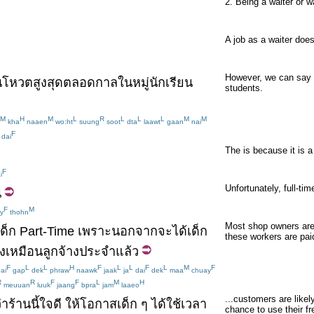
2. Being a waiter or w
A job as a waiter doe
However, we can say th
น
โหวต
สูงสุด
ตลอดกาล
ในหมู่
นักเรียน
students.
M
H
M
L
R
L
L
L
M
M
kha
naaen
wo:ht
suung
soot
dta
laawt
gaan
nai
F
dai
The is because it is a 
F
i
Unfortunately, full-ti
น
F
M
y
thohn
Most shop owners are 
เด็ก
Part-Time
เพราะ
นอกจาก
จะ
ได้
เด็ก
these workers are pa
ูง
เหมือน
ลูกจ้าง
ประจำ
แล้ว
F
L
L
H
F
L
L
F
L
M
F
ai
gap
dek
phraw
naawk
jaak
ja
dai
dek
maa
chuay
R
R
F
F
L
M
H
meuuan
luuk
jaang
bpra
jam
laaeo
...customers are likel
่า
ร้านนี้
ใจดี
ให้โอกาส
เด็ก
ๆ
ได้
ใช้
เวลา
chance to use their fr