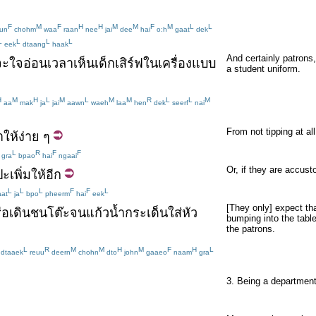
F
M
F
H
H
M
M
F
M
L
L
un
chohm
waa
raan
nee
jai
dee
hai
o:h
gaat
dek
L
L
L
L
eek
dtaang
haak
And certainly patrons
จะ
ใจอ่อน
เวลา
เห็น
เด็กเสิร์ฟ
ใน
เครื่องแบบ
a student uniform.
H
M
H
L
M
L
M
M
R
L
L
M
aa
mak
ja
jai
aawn
waeh
laa
hen
dek
seerf
nai
From not tipping at al
า
ให้
ง่าย
ๆ
L
R
F
F
gra
bpao
hai
ngaai
Or, if they are accust
ปะ
เพิ่ม
ให้
อีก
L
L
L
F
F
L
at
ja
bpo
pheerm
hai
eek
[They only] expect th
ือ
เดิน
ชน
โต๊ะ
จน
แก้วน้ำ
กระเด็น
ใส่
หัว
bumping into the tabl
the patrons.
L
R
M
M
H
M
F
H
L
dtaaek
reuu
deern
chohn
dto
john
gaaeo
naam
gra
3. Being a department