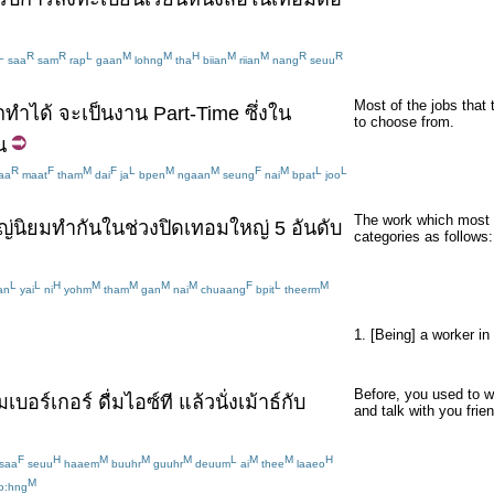
L
R
R
L
M
M
H
M
M
R
R
saa
sam
rap
gaan
lohng
tha
biian
riian
nang
seuu
Most of the jobs that
ทำได้
จะ
เป็น
งาน
Part-Time
ซึ่ง
ใน
to choose from.
น
R
F
M
F
L
M
M
F
M
L
L
aa
maat
tham
dai
ja
bpen
ngaan
seung
nai
bpat
joo
The work which most st
ญ่
นิยม
ทำ
กัน
ใน
ช่วง
ปิดเทอม
ใหญ่
5
อันดับ
categories as follows:
L
L
H
M
M
M
M
F
L
M
an
yai
ni
yohm
tham
gan
nai
chuaang
bpit
theerm
1. [Being] a worker in
Before, you used to w
เบอร์เกอร์
ดื่ม
ไอซ์ที
แล้ว
นั่ง
เม้าธ์
กับ
and talk with you frie
F
H
M
M
M
L
M
M
H
saa
seuu
haaem
buuhr
guuhr
deuum
ai
thee
laaeo
M
:hng