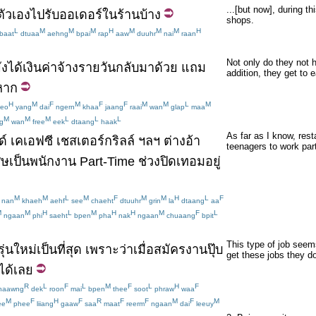
...[but now], during t
ตัวเอง
ไป
รับ
ออเดอร์
ใน
ร้าน
บ้าง
shops.
L
M
M
M
H
M
M
M
H
baat
dtuaa
aehng
bpai
rap
aaw
duuhr
nai
raan
Not only do they not h
ัง
ได้เงิน
ค่าจ้าง
รายวัน
กลับมา
ด้วย
แถม
addition, they get to e
หาก
H
M
F
M
F
F
M
M
L
M
aeo
yang
dai
ngern
khaa
jaang
raai
wan
glap
maa
M
M
M
L
L
L
g
wan
free
eek
dtaang
haak
As far as I know, rest
ด์
เคเอฟซี
เชสเตอร์กริลล์
ฯลฯ
ต่าง
อ้า
teenagers to work par
ศษ
เป็นพนักงาน
Part-Time
ช่วง
ปิดเทอม
อยู่
M
M
L
M
F
M
M
H
L
F
nan
khaeh
aehf
see
chaeht
dtuuhr
grin
la
dtaang
aa
M
M
H
L
M
H
H
M
F
L
ngaan
phi
saeht
bpen
pha
nak
ngaan
chuaang
bpit
This type of job seems 
รุ่นใหม่
เป็นที่สุด
เพราะว่า
เมื่อ
สมัครงาน
ปุ๊บ
get these jobs they do
ได้เลย
R
L
F
L
M
F
L
H
F
haawng
dek
roon
mai
bpen
thee
soot
phraw
waa
M
F
H
F
R
F
F
M
F
M
ee
phee
liiang
gaaw
saa
maat
reerm
ngaan
dai
leeuy