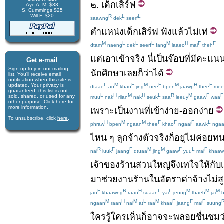
๒
.
เด็กเสิร์ฟ
Aye A. M. $33
S. Cummings $25
Will F. $20
R
L
L
saawng
dek
seerf
ตำแหน่ง
เด็กเสิร์ฟ
ฟัง
แล้ว
ไม่
เท่
M
L
L
L
M
H
F
F
dtam
naeng
dek
seerf
fang
laaeo
mai
theh
แต่
เอาเข้าจริง
นี่
เป็น
จ๊อบ
ที่มี
คะแน
Get e-mail
Sign-up to join our mail­ing
นักศึกษา
เลย
ก็ว่าได้
list. You'll receive e­mail
notification when this site is
L
M
F
M
F
M
H
F
updated. Your privacy is
dtaae
ao
khao
jing
nee
bpen
jaawp
thee
mee
guaran­teed; this list is not
L
H
M
H
L
R
M
F
F
sold, shared, or used for any
muu
nak
riian
nak
seuk
saa
leeuy
gaaw
waa
other purpose.
Click here
for
more infor­mation.
เพราะ
เป็น
งาน
ที่
เข้า
ง่าย
-
ออก
ง่าย
To unsubscribe, click
here
.
H
M
M
F
F
F
L
phraw
bpen
ngaan
thee
khao
ngaai
aawk
ngaa
ไหน
ๆ
ลูกจ้าง
ตัวจริง
ก็
อยู่
ไม่ค่อย
ท
R
F
F
M
M
F
L
F
nai
luuk
jaang
dtuaa
jing
gaaw
yuu
mai
khaaw
เจ้าของร้าน
ส่วนใหญ่
จึง
เทใจ
ให้กับ
มา
ช่วย
งาน
ร้าน
ใน
อัตรา
ค่าจ้าง
ไม่
ส
F
R
H
L
L
M
M
M
jao
khaawng
raan
suaan
yai
jeung
thaeh
jai
h
M
H
M
L
M
F
F
F
ngaan
raan
nai
at
raa
khaa
jaang
mai
suung
ใคร
รู้
ใคร
เห็น
ก็
อาจจะ
พลอย
ชื่นชม
ว