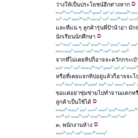
ว่าง
ให้เป็น
ประโยชน์
อีกต่างหาก
M
H
M
R
F
L
L
M
khrai
ruu
khrai
hen
gaaw
aat
ja
phlaawy
cheu
F
H
M
M
F
F
M
L
dai
chai
waeh
laa
waang
hai
bpen
bpra
yo:ht
และ
ที่
แน่
ๆ
ลูกค้า
รุ่นพี่ป้าน้าอา
มัก
นักเรียน
นักศึกษา
H
F
F
F
H
F
F
F
lae
thee
naae
luuk
khaa
roon
phee
bpaa
naa
F
L
H
M
H
L
R
khreuuang
baaep
nak
riian
nak
seuk
saa
จาก
ที่
ไม่เคย
ทิป
ก็
อาจจะ
ควักกระเป๋
L
F
F
M
H
F
L
L
H
jaak
thee
mai
kheeuy
thip
gaaw
aat
ja
khwak
หรือ
ที่
เคย
แจก
ทิป
อยู่แล้ว
ก็
อาจจะ
โ
R
F
M
L
H
L
H
F
reuu
thee
kheeuy
jaaek
thip
yuu
laaeo
gaaw
a
ขอ
แค่
อย่า
ซุ่มซ่าม
ไป
ทำ
จาน
แตก
หร
ลูกค้า
เป็น
ใช้ได้
R
F
L
F
F
M
M
M
khaaw
khaae
yaa
soom
saam
bpai
tham
jaan
M
L
R
F
H
M
H
F
den
sai
huaa
luuk
khaa
bpen
chai
dai
๓
.
พนักงาน
ห้าง
R
H
H
M
F
saam
pha
nak
ngaan
haang