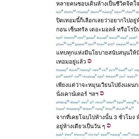
หลายคน
ชอบ
เดิน
ห้าง
เป็นชีวิตจิตใ
R
M
F
M
F
M
M
laai
khohn
chaawp
deern
haang
bpen
chee
wi
ปิดเทอม
นี้
ก็
เลือก
เลย
ว่า
อยาก
ไป
อยู่
ห
กอน
เซ็นทรัล
เดอะมอลล์
หรือ
โรบิ
L
M
H
F
F
M
F
L
bpit
theerm
nee
gaaw
leuuak
leeuy
waa
yaak
M
M
M
M
M
L
M
R
phaa
raa
gaawn
sen
thran
duh
maawn
reuu
แทบ
ทุกแห่ง
มี
นโยบาย
สนับสนุน
ให้
น
เทอม
อยู่แล้ว
F
H
L
M
H
M
M
L
thaaep
thook
haeng
mee
na
yo:h
baai
sa
na
H
L
M
F
L
M
L
H
phi
saeht
nai
chuaang
bpit
theerm
yuu
laaeo
เพียงแต่ว่า
จะ
หมุนเวียน
ไปยัง
แผนก
นั่ง
เคาน์เตอร์
ฯลฯ
M
L
F
L
R
M
M
M
phiiang
dtaae
waa
ja
moon
wiian
bpai
yang
p
L
R
R
F
M
M
H
haaw
khaawng
khwan
nang
khao
dtuuhr
la
จาก
ที่
เคย
โฉบ
ไป
ห้าง
นั้น
3
ชั่วโมง
ห
อยู่
ห้าง
เดียว
เป็น
วัน
ๆ
L
F
M
L
M
F
H
jaak
thee
kheeuy
cho:hp
bpai
haang
nan
chua