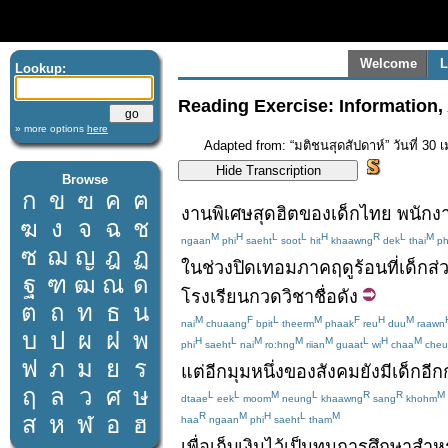
Welcome
L
Lookup:
Reading Exercise: Information,
» more options
here
Adapted from: “มติชนสุดสัปดาห์” วันที่ 30 
Browse
ก
ข
ฃ
ค
ฅ
งาน
พิเศษ
สุดฮิต
ของ
เด็ก
ไทย
พนักง
ฆ
ง
จ
ฉ
ช
M
H
L
L
H
R
L
M
ngaan
phi
saeht
soot
hit
khaawng
dek
thai
ph
ซ
ฌ
ญ
ฎ
ฏ
ใน
ช่วง
ปิดเทอม
ภาค
ฤดูร้อน
ที่
เด็ก
ส่
ฐ
ฑ
ฒ
ณ
ด
โรงเรียนกวดวิชา
ชื่อดัง
ต
ถ
ท
ธ
น
M
F
L
M
F
H
M
nai
chuaang
bpit
theerm
phaak
reu
duu
raawn
บ
ป
ผ
ฝ
พ
H
L
M
M
M
L
H
M
phi
saeht
nai
ro:hng
riian
guaat
wi
chaa
cheu
ฟ
ภ
ม
ย
ร
แต่
อีก
มุม
หนึ่ง
ของ
สังคม
ยังมี
เด็ก
อีก
ฤ
ล
ว
ศ
ษ
L
L
M
L
R
R
M
dtaae
eek
moom
neung
khaawng
sang
khohm
R
M
H
L
M
ส
ห
ฬ
อ
ฮ
haa
ngaan
phi
saeht
tham
เพื่อ
เก็บเงินไว้
เป็น
ทุนการศึกษา
สำหร