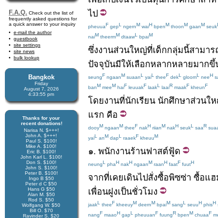
ไป
F.A.Q.
Check out the list of
frequently asked questions for
a quick answer to your inquiry
F
L
M
H
M
M
M
pheuua
gep
ngern
wai
bpen
thoon
gaan
seuk
e-mail the author
M
M
L
M
nai
theerm
dtaaw
bpai
guestbook
site settings
ซึ่ง
งาน
ส่วนใหญ่
ที่
เด็ก
กลุ่ม
นี้
สามารถ
site news
bulk lookup
ปัจจุบัน
มี
ให้
เลือก
หลากหลาย
มากขึ้
F
M
L
L
F
L
L
H
Bangkok
seung
ngaan
suaan
yai
thee
dek
gloom
nee
s
Friday
M
M
F
F
L
R
F
F
ban
mee
hai
leuuak
laak
laai
maak
kheun
August 7, 2026
4:33:55 pm
โดย
งาน
ที่
นักเรียน
นักศึกษา
ส่วนให
แรก
คือ
Thanks for your
recent donations!
M
M
F
H
M
H
L
R
dooy
ngaan
thee
nak
riian
nak
seuk
saa
sua
Narisa N. $+++!
John A. $+++!
L
M
L
F
M
yai
an
dap
raaek
kheuu
Paul S. $100!
Mike A. $100!
๑
.
พนักงาน
ร้าน
ฟาสต์ฟู้ด
Eric B. $100!
John Karl L. $100!
L
H
H
M
H
F
H
Don S. $100!
neung
pha
nak
ngaan
raan
faat
fuut
John S. $100!
Peter B. $100!
จาก
ที่
เคย
เดิน
ไป
สั่งซื้อ
พิซซ่า
ซื้อ
แฮม
Ingo B $50
Peter d C $50
Hans G $50
เพื่อนฝูง
เป็น
ชั่วโมง
Alan M. $50
Rod S. $50
L
F
M
M
M
L
H
H
jaak
thee
kheeuy
deern
bpai
sang
seuu
phis
Wolfgang W. $50
Bill O. $70
F
H
L
F
R
M
F
nang
maao
gap
pheuuan
fuung
bpen
chuaa
mo
Ravinder S. $20