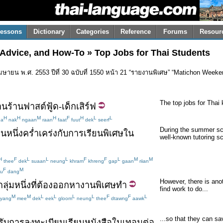
essons
Dictionary
Categories
Reference
Forums
Resour
 Advice, and How-To » Top Jobs for Thai Students
เมษายน พ.ศ. 2553 ปีที่ 30 ฉบับที่ 1550 หน้า 21 “รายงานพิเศษ” “Matichon Weeken
The top jobs for Thai 
าน
ร้าน
ฟาสต์ฟู้ด
-
เด็กเสิร์ฟ
H
H
M
H
F
H
L
L
a
nak
ngaan
raan
faat
fuut
dek
seerf
During the summer sch
วนหนึ่ง
คร่ำเคร่ง
กับ
การ
เรียนพิเศษ
ใน
well-known tutoring s
H
F
L
L
L
F
F
L
M
M
thee
dek
suaan
neung
khram
khreng
gap
gaan
riian
F
M
u
dang
However, there is ano
กลุ่ม
หนึ่ง
ที่
ต้อง
ออก
หา
งาน
พิเศษ
ทำ
find work to do...
M
M
L
L
L
L
F
F
L
yang
mee
dek
eek
gloom
neung
thee
dtawng
aawk
...so that they can sa
ับ
การลงทะเบียน
เรียนหนังสือ
ใน
เทอม
ต่อ