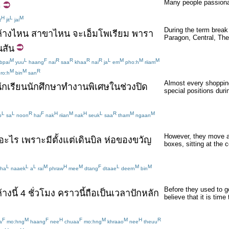
Many people passiona
จ
H
L
M
t
jit
jai
During the term break
้าง
ไหน
สาขา
ไหน
จะ
เอ็มโพเรียม
พารา
Paragon, Central, The
นสัน
M
L
F
R
R
R
R
L
M
M
M
bpai
yuu
haang
nai
saa
khaa
nai
ja
em
pho:h
riiam
M
M
R
ro:h
bin
san
Almost every shopping
ักเรียน
นักศึกษา
ทำงาน
พิเศษ
ใน
ช่วง
ปิด
special positions duri
L
L
R
F
H
M
H
L
R
M
M
p
sa
noon
hai
nak
riian
nak
seuk
saa
tham
ngaan
However, they move ar
อะไร
เพราะ
มี
ตั้งแต่
เดินบิล
ห่อ
ของขวัญ
boxes, sitting at the 
L
L
L
M
H
M
F
L
M
M
ha
naaek
a
rai
phraw
mee
dtang
dtaae
deern
bin
Before they used to go
้าง
นี้
4
ชั่วโมง
คราวนี้
ถือ
เป็นเวลา
ปักหลัก
believe that it is tim
F
M
F
H
F
M
M
H
R
a
mo:hng
haang
nee
chuaa
mo:hng
khraao
nee
theuu