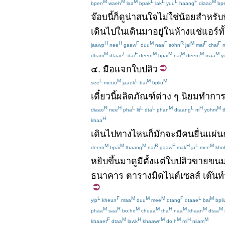
M
M
M
L
L
L
F
M
bpen
waeh
laa
bpak
lak
yuu
haang
diaao
bp
จ๊อบ
นี้
ก็
ดู
น่าสนใจ
ไม่ใช่
น้อย
สำหรับ
เดิน
ไป
ใน
เดิน
มา
อยู่
ใน
ห้าง
แช่
แอร์
ทั
H
H
F
M
F
R
M
F
F
jaawp
nee
gaaw
duu
naa
sohn
jai
mai
chai
n
M
L
F
M
M
M
M
M
dtram
dtaae
dai
deern
bpai
nai
deern
maa
y
๔
.
มือแจกใบปลิว
L
M
L
M
M
see
meuu
jaaek
bai
bpliu
เดี๋ยวนี้
ผลิตภัณฑ์
ต่าง
ๆ
นิยม
ทำ
กา
R
H
L
L
L
M
L
H
M
diaao
nee
pha
lit
dta
phan
dtaang
ni
yohm
t
H
khaa
เดิน
ไปทาง
ไหน
ก็
มักจะ
มี
คน
ยื่น
แผ่น
M
M
M
R
F
H
L
M
deern
bpai
thaang
nai
gaaw
mak
ja
mee
kho
หยิบขึ้นมา
ดู
มี
ตั้งแต่
ใบปลิว
ขาย
ขน
ธนาคาร
ตาราง
มิดไนต์เซลส์
เต๊นท์
L
F
M
M
M
F
L
M
yip
kheun
maa
duu
mee
dtang
dtaae
bai
bpli
M
R
M
M
H
M
M
M
phaa
saa
bo:hn
chuaa
tha
naa
khaan
dtaa
F
M
H
M
M
H
M
khaaet
dtaa
lawk
khaawn
do:h
mi
niiam