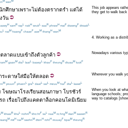
M
M
en
wan
This job appears rathe
นักศึกษา
เพราะ
ไม่
ต้อง
ตรากตรำ
แต่
ได้
they get to walk back 
้งวัน
H
R
L
H
L
R
H
F
F
L
aawy
sam
rap
nak
seuk
saa
phraw
mai
dtawng
dtraak
L
M
F
F
M
H
M
uu
nai
haang
chaae
aae
thang
wan
4. Working as a distrib
Nowadays various typ
รตลาด
แบบ
เข้าถึง
ตัว
ลูกค้า
M
M
L
L
L
F
R
M
F
ham
gaan
dta
laat
baaep
khao
theung
dtuaa
luuk
Wherever you walk you
กระดาษ
ใส่
มือ
ให้
ตลอด
M
F
L
L
L
L
M
F
L
L
hn
yeuun
phaen
gra
daat
sai
meuu
hai
dta
laawt
When you look at what 
ม
โฆษณา
โรงเรียน
สอน
ภาษา
โบรชัวร์
language schools; prom
way to catalogs [sho
รถ
เรื่อยไป
ถึง
แคตตาล็อก
คอนโดมิเนียม
M
R
L
R
F
L
M
M
M
R
u
khaai
kha
nohm
kho:ht
sa
naa
ro:hng
riian
saawn
M
H
M
M
H
H
F
M
R
raang
mit
nai
saehn
dten
roht
reuuay
bpai
theung