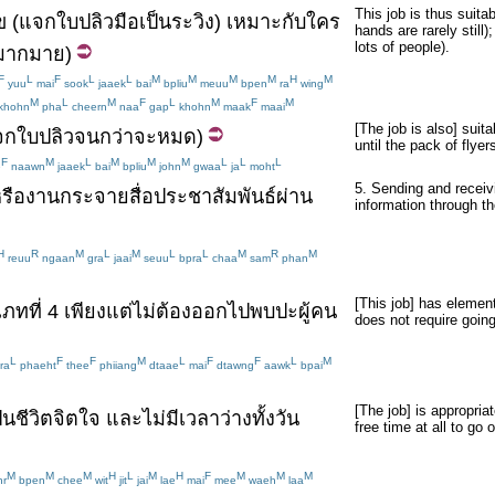
This job is thus suita
ข
(
แจก
ใบปลิว
มือเป็นระวิง
)
เหมาะ
กับ
ใคร
hands are rarely still
lots of people).
มากมาย
)
F
L
F
L
L
M
M
M
M
H
M
yuu
mai
sook
jaaek
bai
bpliu
meuu
bpen
ra
wing
M
L
M
F
L
M
F
M
khohn
pha
cheern
naa
gap
khohn
maak
maai
[The job is also] suit
จก
ใบปลิว
จนกว่า
จะ
หมด
)
until the pack of flyer
F
M
L
M
M
M
L
L
L
e
naawn
jaaek
bai
bpliu
john
gwaa
ja
moht
5. Sending and receivi
รือ
งาน
กระจาย
สื่อ
ประชาสัมพันธ์
ผ่าน
information through th
H
R
M
L
M
L
L
M
R
M
reuu
ngaan
gra
jaai
seuu
bpra
chaa
sam
phan
[This job] has element
เภท
ที่
4
เพียงแต่
ไม่
ต้อง
ออกไป
พบปะ
ผู้คน
does not require goin
L
F
F
M
L
F
F
L
M
ra
phaeht
thee
phiiang
dtaae
mai
dtawng
aawk
bpai
[The job] is appropri
ป็นชีวิตจิตใจ
และ
ไม่มี
เวลาว่าง
ทั้งวัน
free time at all to go 
M
M
M
H
L
M
H
F
M
M
M
r
bpen
chee
wit
jit
jai
lae
mai
mee
waeh
laa