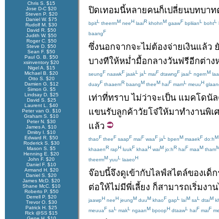
Chris S. $15
ปิดเทอม
นี้
หลายคน
ก็
เปลี่ยน
บทบาท
Jose D-C $20
Steven P. $20
Daniel W. $75
L
M
H
R
M
F
L
L
bpit
theerm
nee
laai
khohn
gaaw
bpliian
boht
Rudolf M. $30
David R. $50
F
baang
Judith W. $50
Roger C. $50
ซึ่ง
นอกจาก
จะ
ไม่
ต้อง
จ่ายเงิน
แล้ว
ย
Steve D. $50
Sean F. $50
Paul G. B. $50
บางที
ให้
หม่ำ
มื้อกลางวัน
ฟรี
อีกต่าง
xsinventory $20
Nigel A. $15
F
F
L
L
F
F
L
M
Michael B. $20
seung
naawk
jaak
ja
mai
dtawng
jaai
ngern
la
Otto S. $20
F
R
M
M
F
L
H
Damien G. $12
duay
thaaem
baang
thee
hai
mam
meuu
glaan
Simon G. $5
Lindsay D. $25
เท่าที่
ทราบ
ไม่ว่าจะ
เป็น
แมคโดนัล
David S. $25
Laurent L. $40
แขน
รับ
ลูกค้า
วัยโจ๋
ให้
มา
ทำงาน
พิเ
Peter van G. $10
Graham S. $10
Peter N. $30
แล้ว
James A. $10
Dmitry I. $10
F
F
F
F
F
L
M
F
M
Edward R. $50
thao
thee
saap
mai
waa
ja
bpen
maaek
do:h
Roderick S. $30
R
H
F
H
M
R
F
M
Mason S. $5
khaaen
rap
luuk
khaa
wai
jo:h
hai
maa
tham
Henning E. $20
M
L
H
John F. $20
theerm
yuu
laaeo
Daniel F. $10
Armand H. $20
จ๊อบ
นี้
จึง
ดู
เข้ากับ
ไลฟ์สไตล์
ของ
เด็ก
Daniel S. $20
James McD. $20
ต่อให้
ไม่มี
พี่เลี้ยง
ก็
สามารถ
เริ่ม
งาน
Shane McC. $10
Roberto P. $50
Derrell P. $20
H
H
M
M
F
L
M
L
M
jaawp
nee
jeung
duu
khao
gap
lai
sa
dtai
k
Trevor O. $30
Patrick H. $25
F
L
L
M
H
L
F
F
meuua
sa
mak
ngaan
bpoop
dtaaw
hai
mai
m
Rick @SS $15
Gene H. $10