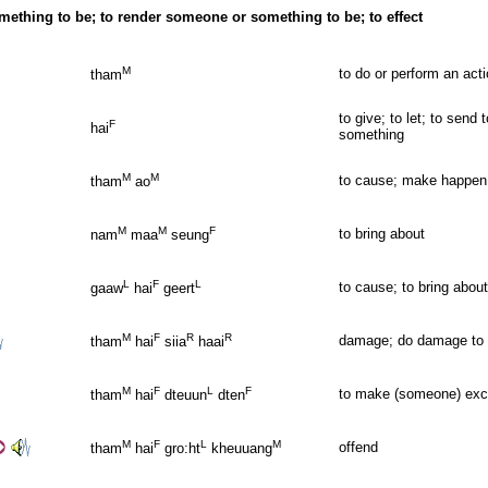
mething to be; to render someone or something to be; to effect
M
to do or perform an acti
tham
to give; to let; to send
F
hai
something
M
M
to cause; make happen
tham
ao
M
M
F
to bring about
nam
maa
seung
L
F
L
to cause; to bring about
gaaw
hai
geert
M
F
R
R
damage; do damage to
tham
hai
siia
haai
M
F
L
F
to make (someone) exc
tham
hai
dteuun
dten
M
F
L
M
offend
tham
hai
gro:ht
kheuuang