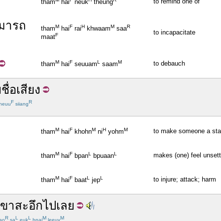
to remind one of
tham
hai
neuk
theung
มารถ
M
F
H
M
R
tham
hai
rai
khwaam
saa
to incapacitate
F
maat
M
F
L
M
to debauch
tham
hai
seuuam
saam
ย
ชื่อเสียง
F
R
heuu
siiang
M
F
M
H
M
to make someone a sta
tham
hai
khohn
ni
yohm
M
F
L
L
makes (one) feel unsett
tham
hai
bpan
bpuaan
M
F
L
L
to injure; attack; harm
tham
hai
baat
jep
เขา
สะอึก
ไป
เลย
R
L
L
M
M
ao
sa
euk
bpai
leeuy