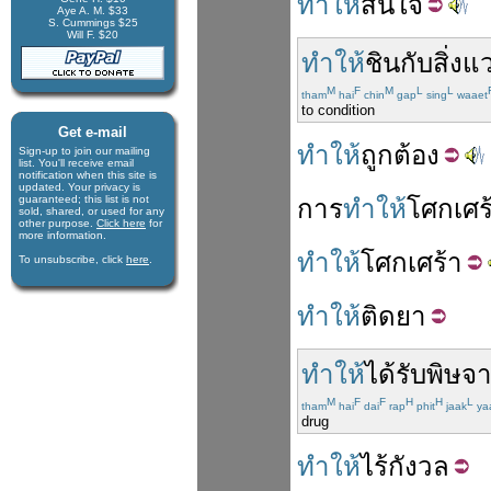
ทำให้
สนใจ
Aye A. M. $33
S. Cummings $25
Will F. $20
ทำให้
ชิน
กับ
สิ่ง
M
F
M
L
L
tham
hai
chin
gap
sing
waaet
to condition
Get e-mail
ทำให้
ถูกต้อง
Sign-up to join our mail­ing
list. You'll receive e­mail
notification when this site is
updated. Your privacy is
guaran­teed; this list is not
การ
ทำให้
โศก
เศร
sold, shared, or used for any
other purpose.
Click here
for
more infor­mation.
ทำให้
โศก
เศร้า
To unsubscribe, click
here
.
ทำให้
ติด
ยา
ทำให้
ได้รับ
พิษ
จ
M
F
F
H
H
L
tham
hai
dai
rap
phit
jaak
ya
drug
ทำให้
ไร้
กังวล