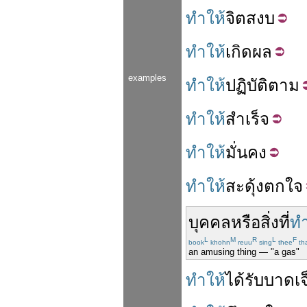
ทำให้
จิต
สงบ
ทำให้
เกิด
ผล
examples
ทำให้
ปฏิบัติ
ตาม
ทำให้
สำเร็จ
ทำให้
มั่นคง
ทำให้
สะดุ้งตกใจ
บุคคล
หรือ
สิ่ง
ที่
ทำ
L
M
R
L
F
book
khohn
reuu
sing
thee
th
an amusing thing — "a gas"
ทำให้
ได้รับ
บาดเจ