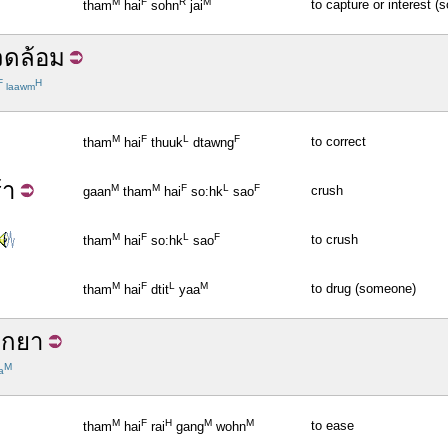
M
F
R
M
to capture or interest 
tham
hai
sohn
jai
แวดล้อม
F
H
laawm
M
F
L
F
to correct
tham
hai
thuuk
dtawng
้า
M
M
F
L
F
crush
gaan
tham
hai
so:hk
sao
M
F
L
F
to crush
tham
hai
so:hk
sao
M
F
L
M
to drug (someone)
tham
hai
dtit
yaa
าก
ยา
M
a
M
F
H
M
M
to ease
tham
hai
rai
gang
wohn