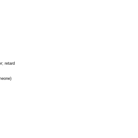
r; retard
omeone)