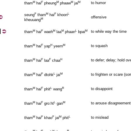
M
F
M
M
M
to humor
tham
hai
pheung
phaaw
jai
F
M
F
L
seung
tham
hai
khoon
offensive
M
kheuuang
ป
M
F
M
M
L
M
to while way the time
tham
hai
waeh
laa
phaan
bpai
M
F
H
M
to squash
tham
hai
yap
yeern
M
F
F
H
to defer; delay; hold ove
tham
hai
laa
chaa
M
F
L
M
to frighten or scare (s
tham
hai
dtohk
jai
M
F
L
R
to disappoint
tham
hai
phit
wang
M
F
L
M
to arouse disagreement
tham
hai
gro:ht
gan
M
F
F
M
L
to mislead
tham
hai
khao
jai
phit
M
F
H
R