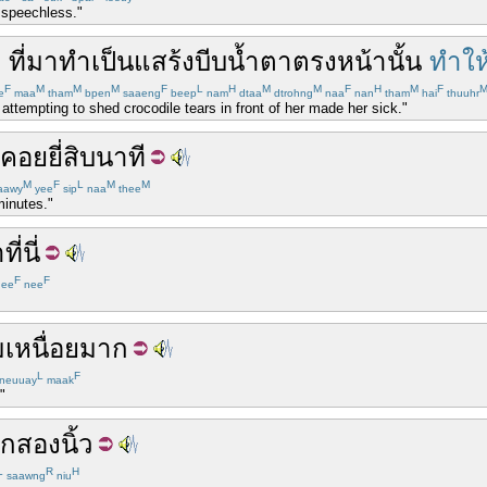
 speechless."
า
ที่
มาทำเป็น
แสร้ง
บีบน้ำตา
ตรงหน้า
นั้น
ทำให
F
M
M
M
F
L
H
M
M
F
H
M
F
e
maa
tham
bpen
saaeng
beep
nam
dtaa
dtrohng
naa
nan
tham
hai
thuuhr
 attempting to shed crocodile tears in front of her made her sick."
งคอย
ยี่สิบ
นาที
M
F
L
M
M
aawy
yee
sip
naa
thee
minutes."
า
ที่นี่
F
F
hee
nee
ม
เหนื่อยมาก
L
F
neuuay
maak
"
ีก
สอง
นิ้ว
L
R
H
saawng
niu