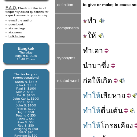
definition
to give or make; to cause so
F.A.Q.
Check out the list of
frequently asked questions for
a quick answer to your inquiry
ทำ
e-mail the author
guestbook
components
site settings
site news
ให้
bulk lookup
Bangkok
ทำ
เอา
Thursday
August 6, 2026
synonyms
10:48:24 am
นำมา
ซึ่ง
Thanks for your
recent donations!
ก่อ
ให้
เกิด
related word
Narisa N. $+++!
John A. $+++!
Paul S. $100!
Mike A. $100!
ทำให้
เสียหาย
Eric B. $100!
John Karl L. $100!
Don S. $100!
John S. $100!
ทำให้
ตื่นเต้น
Peter B. $100!
Ingo B $50
Peter d C $50
Hans G $50
Alan M. $50
ทำให้
โกรธ
เคือง
Rod S. $50
Wolfgang W. $50
Bill O. $70
Ravinder S. $20