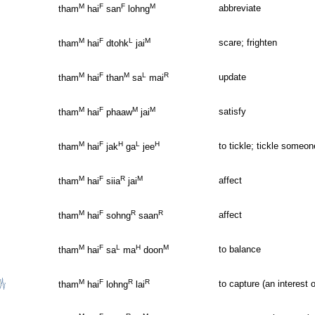
M
F
F
M
abbreviate
tham
hai
san
lohng
M
F
L
M
scare; frighten
tham
hai
dtohk
jai
M
F
M
L
R
update
tham
hai
than
sa
mai
M
F
M
M
satisfy
tham
hai
phaaw
jai
M
F
H
L
H
to tickle; tickle someon
tham
hai
jak
ga
jee
M
F
R
M
affect
tham
hai
siia
jai
M
F
R
R
affect
tham
hai
sohng
saan
M
F
L
H
M
to balance
tham
hai
sa
ma
doon
M
F
R
R
to capture (an interest 
tham
hai
lohng
lai