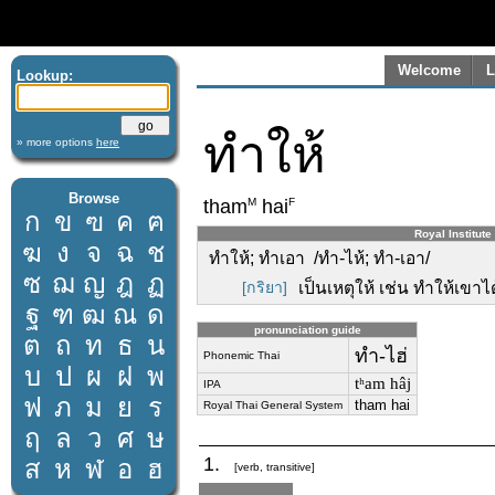
Welcome
L
Lookup:
ทำให้
» more options
here
Browse
M
F
tham
hai
ก
ข
ฃ
ค
ฅ
Royal Institute
ฆ
ง
จ
ฉ
ช
ทำให้; ทำเอา /ทำ-ไห้; ทำ-เอา/
ซ
ฌ
ญ
ฎ
ฏ
[กริยา]
เป็นเหตุให้ เช่น ทำให้เขา
ฐ
ฑ
ฒ
ณ
ด
pronunciation guide
ต
ถ
ท
ธ
น
ทำ-ไฮ่
Phonemic Thai
บ
ป
ผ
ฝ
พ
tʰam hâj
IPA
ฟ
ภ
ม
ย
ร
tham hai
Royal Thai General System
ฤ
ล
ว
ศ
ษ
1.
ส
ห
ฬ
อ
ฮ
[verb, transitive]