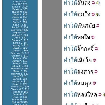
ทำให้
สั้น
ลง
Chris S. $15
Jose D-C $20
Steven P. $20
Daniel W. $75
Rudolf M. $30
ทำให้
ตกใจ
David R. $50
Judith W. $50
Roger C. $50
Steve D. $50
ทำให้
ทันสมัย
Sean F. $50
Paul G. B. $50
xsinventory $20
Nigel A. $15
Michael B. $20
ทำให้
พอใจ
Otto S. $20
Damien G. $12
Simon G. $5
Lindsay D. $25
ทำให้
จั๊กกะจี๊
David S. $25
Laurent L. $40
Peter van G. $10
Graham S. $10
Peter N. $30
ทำให้
เสียใจ
James A. $10
Dmitry I. $10
Edward R. $50
Roderick S. $30
ทำให้
สงสาร
Mason S. $5
Henning E. $20
John F. $20
Daniel F. $10
ทำให้
สมดุล
Armand H. $20
Daniel S. $20
James McD. $20
Shane McC. $10
Roberto P. $50
ทำให้
หลงใหล
Derrell P. $20
Trevor O. $30
Patrick H. $25
Rick @SS $15
Gene H. $10