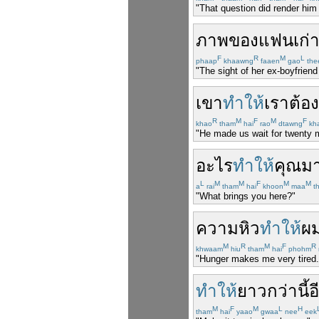
"That question did render him
ภาพของ
แฟนเก่
F
R
M
L
phaap
khaawng
faaen
gao
the
"The sight of her ex-boyfriend
เขา
ทำให้
เรา
ต้อ
R
M
F
M
F
khao
tham
hai
rao
dtawng
kh
"He made us wait for twenty 
อะไร
ทำให้
คุณ
ม
L
M
M
F
M
M
a
rai
tham
hai
khoon
maa
t
"What brings you here?"
ความหิว
ทำให้
ผ
M
R
M
F
R
khwaam
hiu
tham
hai
phohm
"Hunger makes me very tired.
ทำให้
ยาวกว่า
นี้
อ
M
F
M
L
H
tham
hai
yaao
gwaa
nee
eek