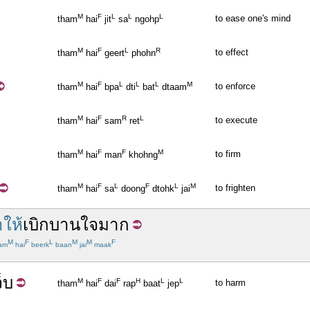
M
F
L
L
L
to ease one's mind
tham
hai
jit
sa
ngohp
M
F
L
R
to effect
tham
hai
geert
phohn
M
F
L
L
L
M
to enforce
tham
hai
bpa
dti
bat
dtaam
M
F
R
L
to execute
tham
hai
sam
ret
M
F
F
M
to firm
tham
hai
man
khohng
M
F
L
F
L
M
to frighten
tham
hai
sa
doong
dtohk
jai
ให้
เบิกบาน
ใจ
มาก
M
F
L
M
M
F
am
hai
beerk
baan
jai
maak
็บ
M
F
F
H
L
L
to harm
tham
hai
dai
rap
baat
jep