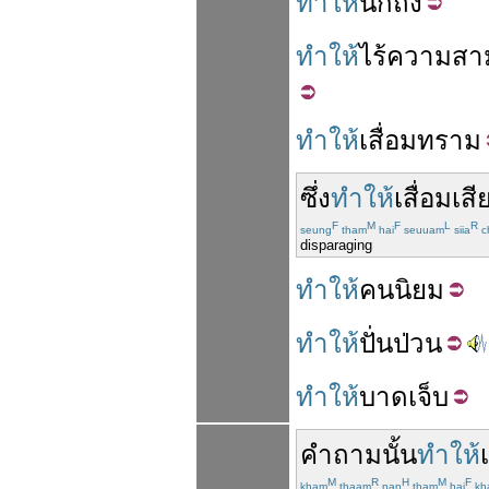
ทำให้
นึก
ถึง
ทำให้
ไร้
ความสา
ทำให้
เสื่อม
ทราม
ซึ่ง
ทำให้
เสื่อม
เสี
F
M
F
L
R
seung
tham
hai
seuuam
siia
c
disparaging
ทำให้
คนนิยม
ทำให้
ปั่นป่วน
ทำให้
บาดเจ็บ
คำ
ถาม
นั้น
ทำให้
M
R
H
M
F
kham
thaam
nan
tham
hai
kh