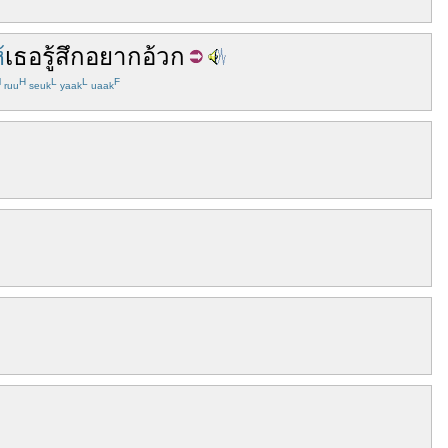
้
เธอ
รู้สึก
อยาก
อ้วก
M
H
L
L
F
ruu
seuk
yaak
uaak